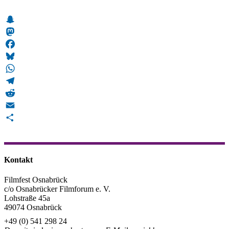
Snapchat
Mastodon
Facebook
Bluesky
WhatsApp
Telegram
Reddit
Email
Teilen
Kontakt
Filmfest Osnabrück
c/o Osnabrücker Filmforum e. V.
Lohstraße 45a
49074 Osnabrück
+49 (0) 541 298 24