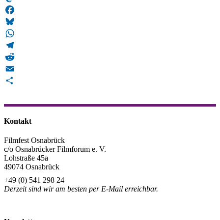
Mastodon
Facebook
Bluesky
WhatsApp
Telegram
Reddit
Email
Teilen
Kontakt
Filmfest Osnabrück
c/o Osnabrücker Filmforum e. V.
Lohstraße 45a
49074 Osnabrück
+49 (0) 541 298 24
Derzeit sind wir am besten per E-Mail erreichbar.
info@filmfest-osnabrueck.de