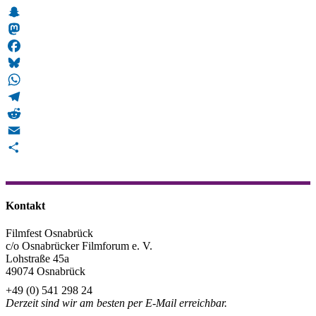
Snapchat
Mastodon
Facebook
Bluesky
WhatsApp
Telegram
Reddit
Email
Teilen
Kontakt
Filmfest Osnabrück
c/o Osnabrücker Filmforum e. V.
Lohstraße 45a
49074 Osnabrück
+49 (0) 541 298 24
Derzeit sind wir am besten per E-Mail erreichbar.