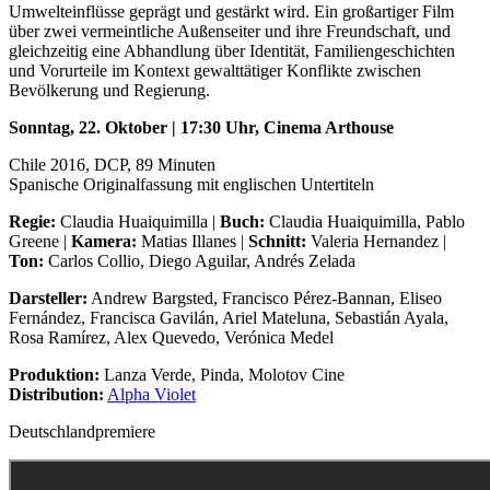
Umwelteinflüsse geprägt und gestärkt wird. Ein großartiger Film
über zwei vermeintliche Außenseiter und ihre Freundschaft, und
gleichzeitig eine Abhandlung über Identität, Familiengeschichten
und Vorurteile im Kontext gewalttätiger Konflikte zwischen
Bevölkerung und Regierung.
Sonntag, 22. Oktober | 17:30 Uhr, Cinema Arthouse
Chile 2016, DCP, 89 Minuten
Spanische Originalfassung mit englischen Untertiteln
Regie:
Claudia Huaiquimilla |
Buch:
Claudia Huaiquimilla, Pablo
Greene |
Kamera:
Matias Illanes |
Schnitt:
Valeria Hernandez |
Ton:
Carlos Collio, Diego Aguilar, Andrés Zelada
Darsteller:
Andrew Bargsted, Francisco Pérez-Bannan, Eliseo
Fernández, Francisca Gavilán, Ariel Mateluna, Sebastián Ayala,
Rosa Ramírez, Alex Quevedo, Verónica Medel
Produktion:
Lanza Verde, Pinda, Molotov Cine
Distribution:
Alpha Violet
Deutschlandpremiere