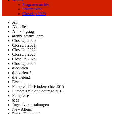
Programmarchiv
Stadtteilkino
CloseUp 2025
All
Aktuelles
Antikriegstag
archiv_festivaljahre
CloseUp 2020
CloseUp 2021
CloseUp 2022
CloseUp 2023
CloseUp 2024
CloseUp 2025
die-vielen
die-vielen-3
die-vielen2
Events
Filmpreis für Kinderrechte 2015
Filmpreis für Zivilcourage 2013
Filmpreise
jobs
Jugendveranstaltungen
New Album
Presse Download