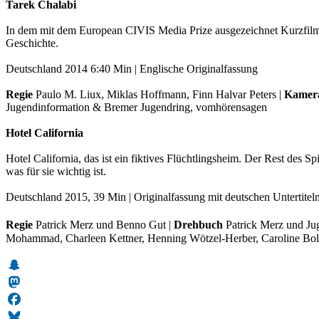
Tarek Chalabi
In dem mit dem European CIVIS Media Prize ausgezeichnet Kurzfilm wir
Geschichte.
Deutschland 2014 6:40 Min | Englische Originalfassung
Regie
Paulo M. Liux, Miklas Hoffmann, Finn Halvar Peters |
Kamer
Jugendinformation & Bremer Jugendring, vomhörensagen
Hotel California
Hotel California, das ist ein fiktives Flüchtlingsheim. Der Rest des
was für sie wichtig ist.
Deutschland 2015, 39 Min | Originalfassung mit deutschen Untertitel
Regie
Patrick Merz und Benno Gut |
Drehbuch
Patrick Merz und Ju
Mohammad, Charleen Kettner, Henning Wötzel-Herber, Caroline Bolat
Snapchat
Mastodon
Facebook