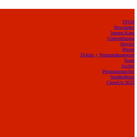
FFOS
Newsletter
Junges Kino
Unterstützung
Service
Presse
Tickets + Veranstaltungsorte
Team
Archiv
Programmarchiv
Stadtteilkino
CloseUp 2025