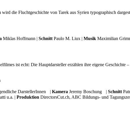
d die Fluchtgeschichte von Tarek aus Syrien typographisch dargestellt
a
Miklas Hoffmann |
Schnitt
Paulo M. Liux |
Musik
Maximilian Grim
 Spielfilmes ist echt: Die Hauptdarsteller erzählen ihre eigene Geschi
n
gendliche DarstellerInnen |
Kamera
Jeremy Boschung |
Schnitt
Patr
ti u.a. |
Produktion
DirectorsCut.ch, ABC Bildungs- und Tagungsze