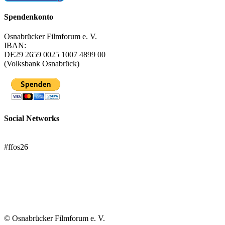
Spendenkonto
Osnabrücker Filmforum e. V.
IBAN:
DE29 2659 0025 1007 4899 00
(Volksbank Osnabrück)
Social Networks
FFOS bei Letterboxd
#ffos26
Mach mit!
Trägerverein
© Osnabrücker Filmforum e. V.