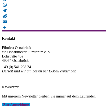
Bluesky
WhatsApp
Telegram
Reddit
Email
Teilen
Kontakt
Filmfest Osnabrück
c/o Osnabrücker Filmforum e. V.
Lohstraße 45a
49074 Osnabrück
+49 (0) 541 298 24
Derzeit sind wir am besten per E-Mail erreichbar.
info@filmfest-osnabrueck.de
Newsletter
Mit unserem Newsletter bleiben Sie immer auf dem Laufenden.
Zur Anmeldung