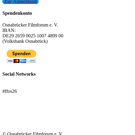
Zur Anmeldung
Spendenkonto
Osnabrücker Filmforum e. V.
IBAN:
DE29 2659 0025 1007 4899 00
(Volksbank Osnabrück)
Social Networks
FFOS bei Letterboxd
#ffos26
Mach mit!
Trägerverein
© Osnabrücker Filmforum e. V.