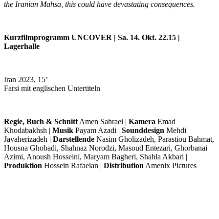
the Iranian Mahsa, this could have devastating consequences.
Kurzfilmprogramm UNCOVER | Sa. 14. Okt. 22.15 |
Lagerhalle
Iran 2023, 15’
Farsi mit englischen Untertiteln
Regie, Buch & Schnitt
Amen Sahraei |
Kamera
Emad
Khodabakhsh |
Musik
Payam Azadi |
Sounddesign
Mehdi
Javaherizadeh |
Darstellende
Nasim Gholizadeh, Parastiou Bahmat,
Housna Ghobadi, Shahnaz Norodzi, Masoud Entezari, Ghorbanai
Azimi, Anoush Hosseini, Maryam Bagheri, Shahla Akbari |
Produktion
Hossein Rafaeian |
Distribution
Amenix Pictures