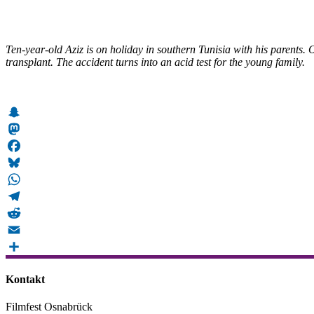
Ten-year-old
Aziz is on holiday in southern Tunisia with his parents. 
transplant. The accident turns into an acid test for the young family.
Snapchat
Mastodon
Facebook
Bluesky
WhatsApp
Telegram
Reddit
Email
Teilen
Kontakt
Filmfest Osnabrück