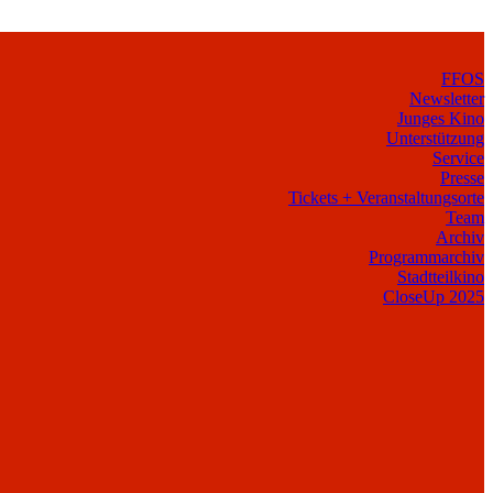
FFOS
Newsletter
Junges Kino
Unterstützung
Service
Presse
Tickets + Veranstaltungsorte
Team
Archiv
Programmarchiv
Stadtteilkino
CloseUp 2025