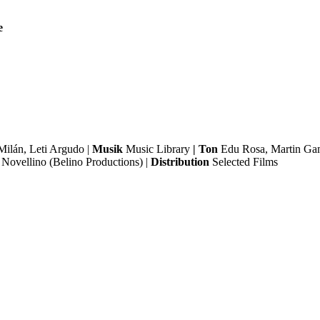
e
Milán, Leti Argudo |
Musik
Music Library
| Ton
Edu Rosa, Martin Gam
Novellino (Belino Productions) |
Distribution
Selected Films