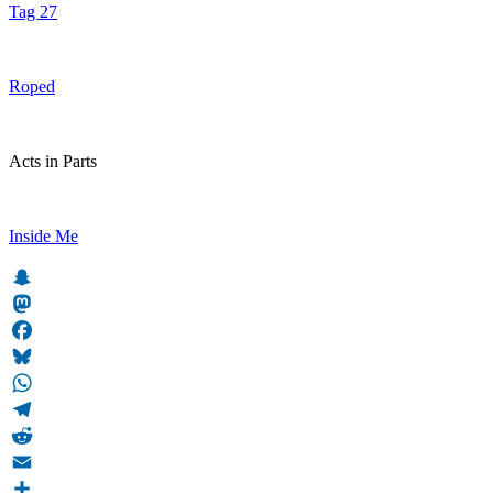
Tag 27
Roped
Acts in Parts
Inside Me
Snapchat
Mastodon
Facebook
Bluesky
WhatsApp
Telegram
Reddit
Email