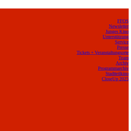
FFOS
Newsletter
Junges Kino
Unterstützung
Service
Presse
Tickets + Veranstaltungsorte
Team
Archiv
Programmarchiv
Stadtteilkino
CloseUp 2025