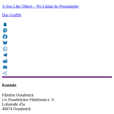
A Son Like Others – No Limiar do Pensamento
Das Graffiti
Snapchat
Mastodon
Facebook
Bluesky
WhatsApp
Telegram
Reddit
Email
Teilen
Kontakt
Filmfest Osnabrück
c/o Osnabrücker Filmforum e. V.
Lohstraße 45a
49074 Osnabrück