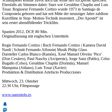
Schauspieler konnte zuvor noch die Rolle des Arcipreste sprechen.
Ebenfalls als Stimmen dabei: Stars wie Geraldine Chaplin und Luis
Tosar. Regisseur Fernando Cortizo wurde 1973 in Santiago de
Compostela geboren und hat seit Mitte der neunziger Jahre zahllose
Kurzfilme in Stop- Motion-Technik inszeniert. „Der Apostel“ ist
sein erster abendfüllender Trickfilm.
Spanien 2012, DCP, 80 Min.
Originalfassung mit englischen Untertiteln
Regie Fernando Cortizo | Buch Fernando Cortizo | Kamera David
Nardi | Schnitt Fernando Alfonsin| Musik Philip Glass
Darsteller Carlos Blanco (Ramón), Xosé Manuel Olveira ‘Pico’
(Don Cesáreo), Paul Naschy (Arcipreste), Jorge Sanz (Pablo), Celso
Bugallo (Celso), Geraldine Chaplin (Dorinda), Manuel
Manquina (Atilano), Luis Tosar (Xavier)
Produktion & Distribution Artefacto Producciones
Mittwoch, 23. Oktober
22:30 Uhr, Filmpassage
www.oapostolo.es
Snapchat