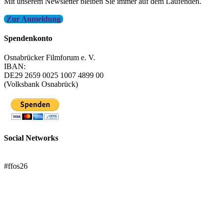
Mit unserem Newsletter bleiben Sie immer auf dem Laufenden.
Zur Anmeldung
Spendenkonto
Osnabrücker Filmforum e. V.
IBAN:
DE29 2659 0025 1007 4899 00
(Volksbank Osnabrück)
Social Networks
FFOS bei Letterboxd
#ffos26
Mach mit!
Trägerverein