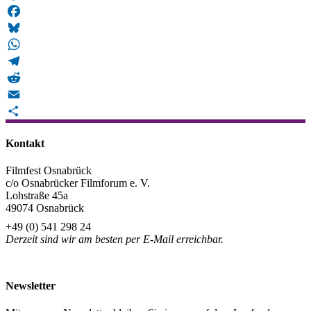
Mastodon
Facebook
Bluesky
WhatsApp
Telegram
Reddit
Email
Teilen
Kontakt
Filmfest Osnabrück
c/o Osnabrücker Filmforum e. V.
Lohstraße 45a
49074 Osnabrück
+49 (0) 541 298 24
Derzeit sind wir am besten per E-Mail erreichbar.
info@filmfest-osnabrueck.de
Newsletter