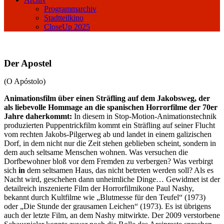
Programmarchiv
Stadtteilkino
CloseUp 2025
Der Apostel
(O Apóstolo)
Animationsfilm über einen Sträfling auf dem Jakobsweg, der
als liebevolle Hommage an die spanischen Horrorfilme der 70er
Jahre daherkommt:
In diesem in Stop-Motion-Animationstechnik
produzierten Puppentrickfilm kommt ein Sträfling auf seiner Flucht
vom rechten Jakobs-Pilgerweg ab und landet in einem galizischen
Dorf, in dem nicht nur die Zeit stehen geblieben scheint, sondern in
dem auch seltsame Menschen wohnen. Was versuchen die
Dorfbewohner bloß vor dem Fremden zu verbergen? Was verbirgt
sich
in
dem seltsamen Haus, das nicht betreten werden soll? Als es
Nacht wird, geschehen dann unheimliche Dinge… Gewidmet ist der
detailreich inszenierte Film der Horrorfilmikone Paul Nashy,
bekannt durch Kultfilme wie „Blutmesse für den Teufel“ (1973)
oder „Die Stunde der grausamen Leichen“ (1973). Es ist übrigens
auch der letzte Film, an dem Nashy mitwirkte. Der 2009 verstorbene