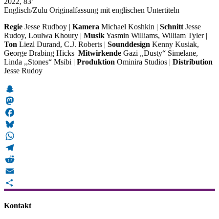
2022, 83’
Englisch/Zulu Originalfassung mit englischen Untertiteln
Regie
Jesse Rudboy |
Kamera
Michael Koshkin |
Schnitt
Jesse
Rudoy, Loulwa Khoury |
Musik
Yasmin Williams, William Tyler |
Ton
Liezl Durand, C.J. Roberts |
Sounddesign
Kenny Kusiak,
George Drabing Hicks
Mitwirkende
Gazi ,,Dusty“ Simelane,
Linda ,,Stones“ Msibi |
Produktion
Ominira Studios |
Distribution
Jesse Rudoy
Snapchat
Mastodon
Facebook
Bluesky
WhatsApp
Telegram
Reddit
Email
Teilen
Kontakt