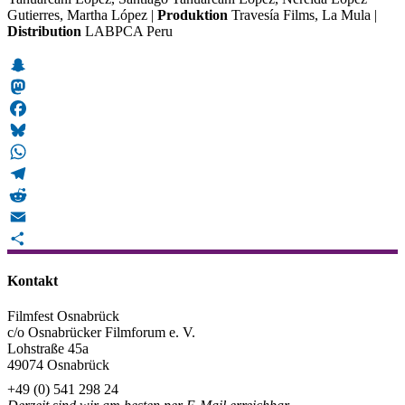
Gutierres, Martha López |
Produktion
Travesía Films, La Mula |
Distribution
LABPCA Peru
Snapchat
Mastodon
Facebook
Bluesky
WhatsApp
Telegram
Reddit
Email
Teilen
Kontakt
Filmfest Osnabrück
c/o Osnabrücker Filmforum e. V.
Lohstraße 45a
49074 Osnabrück
+49 (0) 541 298 24