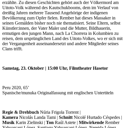
erzählte. Zu diesen Geschichten gehört auch der Völkermord am
Uitoto-Volk während des Kautschukbooms, dem im Verlauf von
dreißig Jahren mehrere Tausend Angehörige der indigenen
Bevölkerung zum Opfer fielen. Rember hat dieses Massaker in
seinen Gemälden bisher noch nie thematisiert. Seine Eltern, selbst
Künstler:innen, der Vater Maler und die Mutter, Bildhauerin,
ermutigen den jungen Mann, nach La Chorrera in Kolumbien zu
reisen, dem ursprünglichen Land des Uitoto-Volkes, wo er sich mit
der Vergangenheit auseinandersetzt und andere Mitglieder seines
Clans trifft.
Samstag, 23. Oktober | 15:00 Uhr, Filmtheater Hasetor
Peru 2020, 65’
Spanische/munuka Originalfassung mit englischen Untertiteln
Regie & Drehbuch
Núria Frigola Torrent |
Kamera
Nicolás Landa Tami |
Schnitt
Nicolé Hurtado Céspedes |
Musik
Karin Zielinski |
Ton
Raúl Astete |
Mitwirkende
Rember
Yahuarcani López, Santiago Yahuarcani López, Nereida López