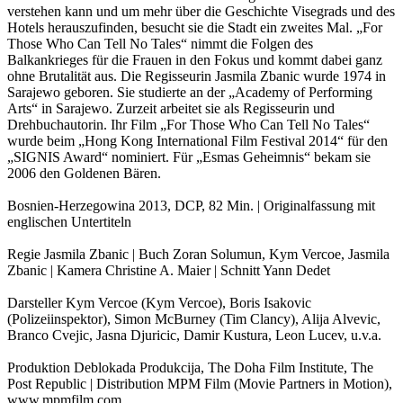
verstehen kann und um mehr über die Geschichte Visegrads und des
Hotels herauszufinden, besucht sie die Stadt ein zweites Mal. „For
Those Who Can Tell No Tales“ nimmt die Folgen des
Balkankrieges für die Frauen in den Fokus und kommt dabei ganz
ohne Brutalität aus. Die Regisseurin Jasmila Zbanic wurde 1974 in
Sarajewo geboren. Sie studierte an der „Academy of Performing
Arts“ in Sarajewo. Zurzeit arbeitet sie als Regisseurin und
Drehbuchautorin. Ihr Film „For Those Who Can Tell No Tales“
wurde beim „Hong Kong International Film Festival 2014“ für den
„SIGNIS Award“ nominiert. Für „Esmas Geheimnis“ bekam sie
2006 den Goldenen Bären.
Bosnien-Herzegowina 2013, DCP, 82 Min. | Originalfassung mit
englischen Untertiteln
Regie Jasmila Zbanic | Buch Zoran Solumun, Kym Vercoe, Jasmila
Zbanic | Kamera Christine A. Maier | Schnitt Yann Dedet
Darsteller Kym Vercoe (Kym Vercoe), Boris Isakovic
(Polizeiinspektor), Simon McBurney (Tim Clancy), Alija Alvevic,
Branco Cvejic, Jasna Djuricic, Damir Kustura, Leon Lucev, u.v.a.
Produktion Deblokada Produkcija, The Doha Film Institute, The
Post Republic | Distribution MPM Film (Movie Partners in Motion),
www.mpmfilm.com