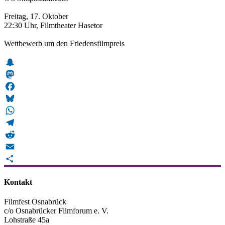
Freitag, 17. Oktober
22:30 Uhr, Filmtheater Hasetor
Wettbewerb um den Friedensfilmpreis
Snapchat
Mastodon
Facebook
Bluesky
WhatsApp
Telegram
Reddit
Email
Teilen
Kontakt
Filmfest Osnabrück
c/o Osnabrücker Filmforum e. V.
Lohstraße 45a