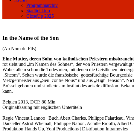
Programmarchiv
Stadtteilkino
CloseUp 2025
In the Name of the Son
(Au Nom du Fils)
Eine Mutter, deren Sohn von katholischen Priestern missbraucht 
rot sieht und „im Namen des Sohnes“, der von Priestern vergewaltig
Wobei allein schon die Todesarten, mit denen die Geistlichen nieder
„Sitcom“. Selten wurde die französische, gottesfürchtige Bourgeoisie 
Metzgermeister aus „Seul contre Nous“ und aus „High Tension“. Nich
Brüssel geboren und studierte am Institut des arts de diffusion. Be
kann.
Belgien 2013, DCP, 80 Min.
Originalfassung mit englischen Untertiteln
Regie Vincent Lannoo | Buch Abert Charles, Philippe Falardeau, Vin
Darsteller Astrid Whetnall, Phillippe Nahon, Achille Ridolfi, Albert
Produktion Hands Up, Yoni Productions | Distribution Intramovies