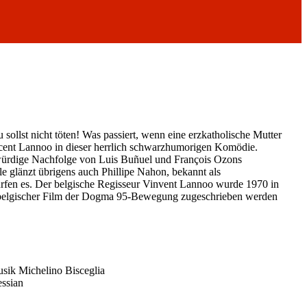
ollst nicht töten! Was passiert, wenn eine erzkatholische Mutter
ncent Lannoo in dieser herrlich schwarzhumorigen Komödie.
ne würdige Nachfolge von Luis Buñuel und François Ozons
le glänzt übrigens auch Phillipe Nahon, bekannt als
ürfen es. Der belgische Regisseur Vinvent Lannoo wurde 1970 in
ster belgischer Film der Dogma 95-Bewegung zugeschrieben werden
usik Michelino Bisceglia
essian