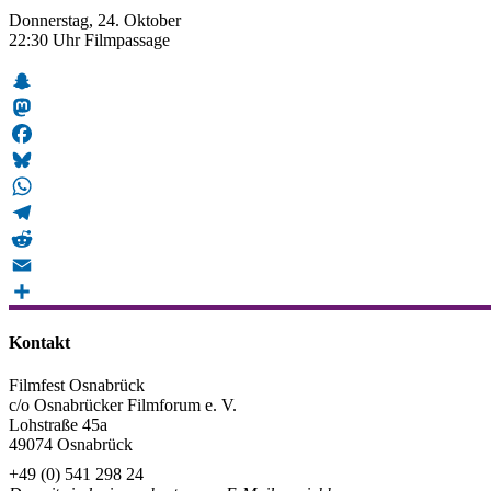
Donnerstag, 24. Oktober
22:30 Uhr Filmpassage
Snapchat
Mastodon
Facebook
Bluesky
WhatsApp
Telegram
Reddit
Email
Teilen
Kontakt
Filmfest Osnabrück
c/o Osnabrücker Filmforum e. V.
Lohstraße 45a
49074 Osnabrück
+49 (0) 541 298 24