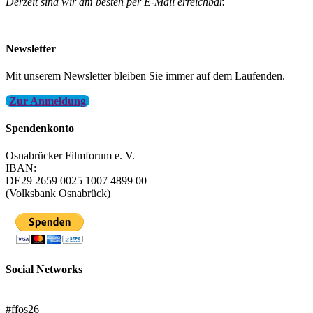
Derzeit sind wir am besten per E-Mail erreichbar.
info@filmfest-osnabrueck.de
Newsletter
Mit unserem Newsletter bleiben Sie immer auf dem Laufenden.
Zur Anmeldung
Spendenkonto
Osnabrücker Filmforum e. V.
IBAN:
DE29 2659 0025 1007 4899 00
(Volksbank Osnabrück)
Social Networks
FFOS bei Letterboxd
#ffos26