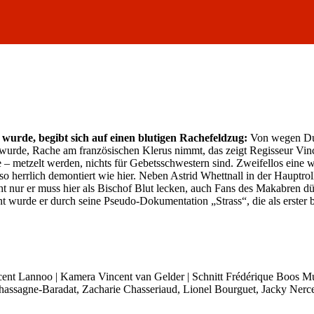
wurde, begibt sich auf einen blutigen Rachefeldzug:
Von wegen Du s
t wurde, Rache am französischen Klerus nimmt, das zeigt Regisseur Vi
ge – metzelt werden, nichts für Gebetsschwestern sind. Zweifellos ei
so herrlich demontiert wie hier. Neben Astrid Whettnall in der Hauptrol
t nur er muss hier als Bischof Blut lecken, auch Fans des Makabren d
kannt wurde er durch seine Pseudo-Dokumentation „Strass“, die als er
cent Lannoo | Kamera Vincent van Gelder | Schnitt Frédérique Boos M
 Chassagne-Baradat, Zacharie Chasseriaud, Lionel Bourguet, Jacky Nerc