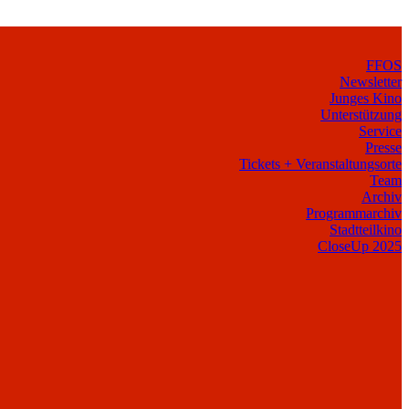
FFOS
Newsletter
Junges Kino
Unterstützung
Service
Presse
Tickets + Veranstaltungsorte
Team
Archiv
Programmarchiv
Stadtteilkino
CloseUp 2025