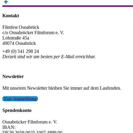
Email
Teilen
Kontakt
Filmfest Osnabrück
c/o Osnabrücker Filmforum e. V.
Lohstraße 45a
49074 Osnabrück
+49 (0) 541 298 24
Derzeit sind wir am besten per E-Mail erreichbar.
info@filmfest-osnabrueck.de
Newsletter
Mit unserem Newsletter bleiben Sie immer auf dem Laufenden.
Zur Anmeldung
Spendenkonto
Osnabrücker Filmforum e. V.
IBAN:
DE29 2659 0025 1007 4899 00