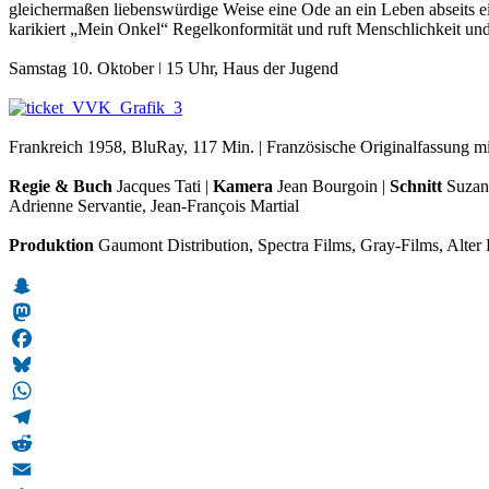
gleichermaßen liebenswürdige Weise eine Ode an ein Leben abseits ei
karikiert „Mein Onkel“ Regelkonformität und ruft Menschlichkeit un
Samstag 10. Oktober ǀ 15 Uhr, Haus der Jugend
Frankreich 1958, BluRay, 117 Min. | Französische Originalfassung mi
Regie & Buch
Jacques Tati |
Kamera
Jean Bourgoin |
Schnitt
Suzan
Adrienne Servantie, Jean-François Martial
Produktion
Gaumont Distribution, Spectra Films, Gray-Films, Alter 
Snapchat
Mastodon
Facebook
Bluesky
WhatsApp
Telegram
Reddit