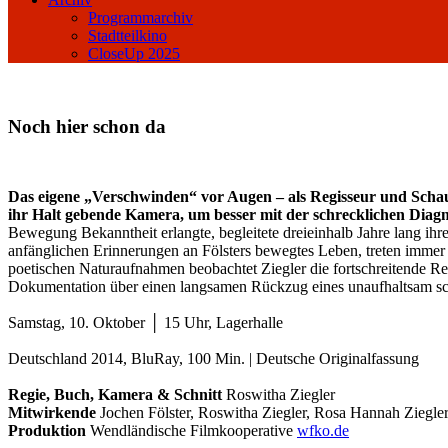
Programmarchiv
Stadtteilkino
CloseUp 2025
Noch hier schon da
Das eigene „Verschwinden“ vor Augen – als Regisseur und Schaus
ihr Halt gebende Kamera, um besser mit der schrecklichen Dia
Bewegung Bekanntheit erlangte, begleitete dreieinhalb Jahre lang i
anfänglichen Erinnerungen an Fölsters bewegtes Leben, treten immer
poetischen Naturaufnahmen beobachtet Ziegler die fortschreitende Red
Dokumentation über einen langsamen Rückzug eines unaufhaltsam s
Samstag, 10. Oktober │ 15 Uhr, Lagerhalle
Deutschland 2014, BluRay, 100 Min. | Deutsche Originalfassung
Regie, Buch, Kamera & Schnitt
Roswitha Ziegler
Mitwirkende
Jochen Fölster, Roswitha Ziegler, Rosa Hannah Ziegle
Produktion
Wendländische Filmkooperative
wfko.de