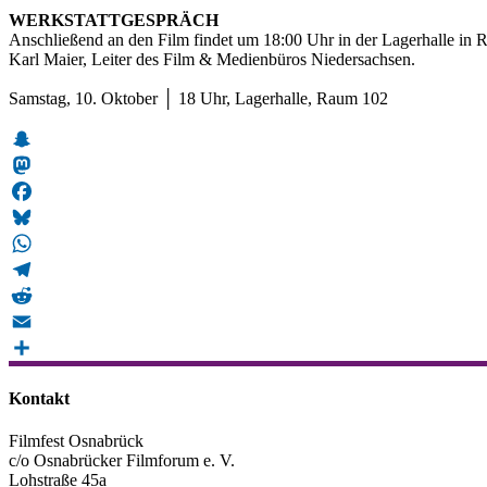
WERKSTATTGESPRÄCH
Anschließend an den Film findet um 18:00 Uhr in der Lagerhalle in R
Karl Maier, Leiter des Film & Medienbüros Niedersachsen.
Samstag, 10. Oktober │ 18 Uhr, Lagerhalle, Raum 102
Snapchat
Mastodon
Facebook
Bluesky
WhatsApp
Telegram
Reddit
Email
Teilen
Kontakt
Filmfest Osnabrück
c/o Osnabrücker Filmforum e. V.
Lohstraße 45a