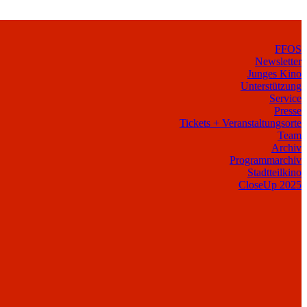
FFOS
Newsletter
Junges Kino
Unterstützung
Service
Presse
Tickets + Veranstaltungsorte
Team
Archiv
Programmarchiv
Stadtteilkino
CloseUp 2025