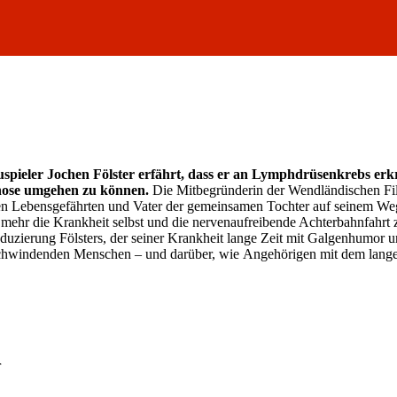
pieler Jochen Fölster erfährt, dass er an Lymphdrüsenkrebs erkra
gnose umgehen zu können.
Die Mitbegründerin der Wendländischen Fil
hren Lebensgefährten und Vater der gemeinsamen Tochter auf seinem W
 mehr die Krankheit selbst und die nervenaufreibende Achterbahnfahr
uzierung Fölsters, der seiner Krankheit lange Zeit mit Galgenhumor un
chwindenden Menschen – und darüber, wie Angehörigen mit dem lang
r