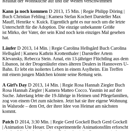
Realität der Wohnküche auf und die Welten verschwimmen
Kann ja noch kommen
D 2013, 15 Min. | Regie Philipp Döring |
Buch Christian Fehling | Kamera Stefan Kochert Darsteller Max
Mauff, Henrike v. Kuick. Eigentlich geht es nur noch um die letzte
Unterschrift für die Adoption. Die einzige unbekannte Größe
ist Mirko, der Vater, der sein Kind noch kein einziges Mal gesehen
hat.
Läufer
D 2013, 14 Min. | Regie Carolina Hellsgård Buch Carolina
Hellsgård | Kamera Kathrin Krottenthaler | Darsteller Artem
Klevansky, Rebecca Stein. Amal, ein 13-jähriger Flüchtling aus dem
Libanon, ist der Drogenläufer eines älteren Dealers in Hannovers U-
Bahn. Er lebt ein isoliertes Leben in einem Asylheim. Ein Treffen
mit einem jungen Mädchen könnte seine Rettung sein.
A Girl’s Day
D 2013, 14 Min. | Regie Rosa Hannah Ziegler Buch
Rosa Hannah Ziegler | Kamera Matteo Cocco. Yasmin ist auf der
Suche. Jahrelang lebte die 19-Jährige in Heimen und Pflegefamilien,
zog von einem Ort zum nächsten. Jetzt hat sie ihre eigene Wohnung
in Walsrode – dem Ort, der ihrer Idee von Heimat am nächsten
kommt.
Patch
D 2014, 3:30 Min. | Regie Gerd Gockell Buch Gerd Gockell
| Animation Ute Heuer. Der experimentelle Animationsfilm erforscht