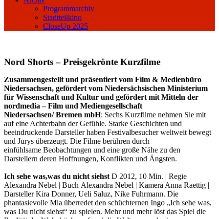
Programmarchiv
Stadtteilkino
CloseUp 2025
Nord Shorts – Preisgekrönte Kurzfilme
Zusammengestellt und präsentiert vom Film & Medienbüro
Niedersachsen, gefördert vom Niedersächsischen Ministerium
für Wissenschaft und Kultur und gefördert mit Mitteln der
nordmedia – Film und Mediengesellschaft
Niedersachsen/ Bremen mbH
: Sechs Kurzfilme nehmen Sie mit
auf eine Achterbahn der Gefühle. Starke Geschichten und
beeindruckende Darsteller haben Festivalbesucher weltweit bewegt
und Jurys überzeugt. Die Filme berühren durch
einfühlsame Beobachtungen und eine große Nähe zu den
Darstellern deren Hoffnungen, Konflikten und Ängsten.
Ich sehe was,was du nicht siehst
D 2012, 10 Min. | Regie
Alexandra Nebel | Buch Alexandra Nebel | Kamera Anna Raettig |
Darsteller Kira Donner, Ueli Saluz, Nike Fuhrmann. Die
phantasievolle Mia überredet den schüchternen Ingo „Ich sehe was,
was Du nicht siehst“ zu spielen. Mehr und mehr löst das Spiel die