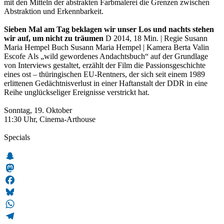
mit den Mitteln der abstrakten Farbmalerei die Grenzen zwischen
Abstraktion und Erkennbarkeit.
Sieben Mal am Tag beklagen wir unser Los und nachts stehen
wir auf, um nicht zu träumen
D 2014, 18 Min. | Regie Susann
Maria Hempel Buch Susann Maria Hempel | Kamera Berta Valin
Escofe Als „wild gewordenes Andachtsbuch“ auf der Grundlage
von Interviews gestaltet, erzählt der Film die Passionsgeschichte
eines ost – thüringischen EU-Rentners, der sich seit einem 1989
erlittenen Gedächtnisverlust in einer Haftanstalt der DDR in eine
Reihe unglückseliger Ereignisse verstrickt hat.
Sonntag, 19. Oktober
11:30 Uhr, Cinema-Arthouse
Specials
Snapchat
Mastodon
Facebook
Bluesky
WhatsApp