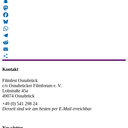
Snapchat
Mastodon
Facebook
Bluesky
WhatsApp
Telegram
Reddit
Email
Teilen
Kontakt
Filmfest Osnabrück
c/o Osnabrücker Filmforum e. V.
Lohstraße 45a
49074 Osnabrück
+49 (0) 541 298 24
Derzeit sind wir am besten per E-Mail erreichbar.
info@filmfest-osnabrueck.de
Newsletter