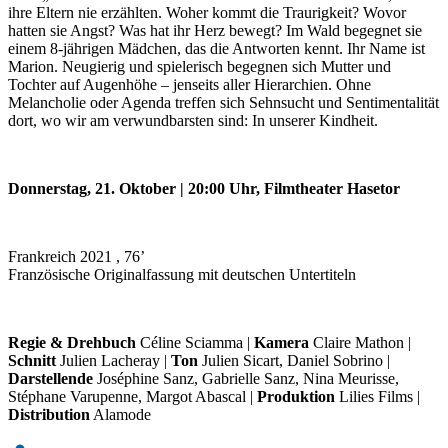
ihre Eltern nie erzählten. Woher kommt die Traurigkeit? Wovor
hatten sie Angst? Was hat ihr Herz bewegt? Im Wald begegnet sie
einem 8-jährigen Mädchen, das die Antworten kennt. Ihr Name ist
Marion. Neugierig und spielerisch begegnen sich Mutter und
Tochter auf Augenhöhe – jenseits aller Hierarchien. Ohne
Melancholie oder Agenda treffen sich Sehnsucht und Sentimentalität
dort, wo wir am verwundbarsten sind: In unserer Kindheit.
Donnerstag, 21. Oktober | 20:00 Uhr, Filmtheater Hasetor
Frankreich 2021 , 76’
Französische Originalfassung mit deutschen Untertiteln
Regie & Drehbuch
Céline Sciamma |
Kamera
Claire Mathon |
Schnitt
Julien Lacheray |
Ton
Julien Sicart, Daniel Sobrino |
Darstellende
Joséphine Sanz, Gabrielle Sanz, Nina Meurisse,
Stéphane Varupenne, Margot Abascal |
Produktion
Lilies Films |
Distribution
Alamode