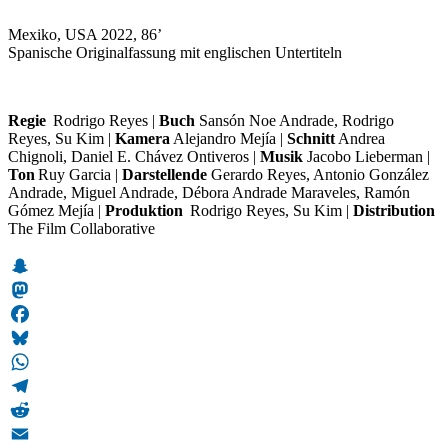
Mexiko, USA 2022, 86’
Spanische Originalfassung mit englischen Untertiteln
Regie
Rodrigo Reyes |
Buch
Sansón Noe Andrade, Rodrigo
Reyes, Su Kim |
Kamera
Alejandro Mejía |
Schnitt
Andrea
Chignoli, Daniel E. Chávez Ontiveros |
Musik
Jacobo Lieberman |
Ton
Ruy Garcia |
Darstellende
Gerardo Reyes, Antonio González
Andrade, Miguel Andrade, Débora Andrade Maraveles, Ramón
Gómez Mejía |
Produktion
Rodrigo Reyes, Su Kim |
Distribution
The Film Collaborative
Snapchat
Mastodon
Facebook
Bluesky
WhatsApp
Telegram
Reddit