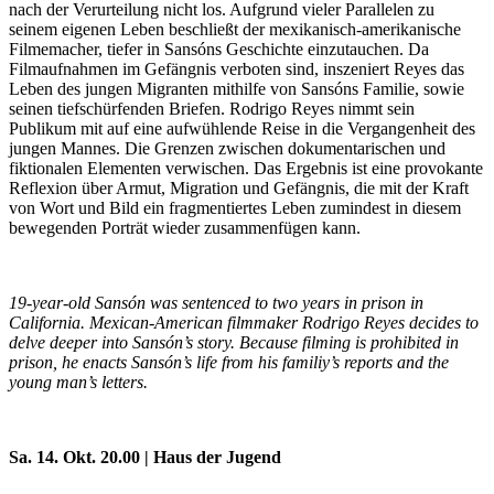
nach der Verurteilung nicht los. Aufgrund vieler Parallelen zu
seinem eigenen Leben beschließt der mexikanisch-amerikanische
Filmemacher, tiefer in Sansóns Geschichte einzutauchen. Da
Filmaufnahmen im Gefängnis verboten sind, inszeniert Reyes das
Leben des jungen Migranten mithilfe von Sansóns Familie, sowie
seinen tiefschürfenden Briefen. Rodrigo Reyes nimmt sein
Publikum mit auf eine aufwühlende Reise in die Vergangenheit des
jungen Mannes. Die Grenzen zwischen dokumentarischen und
fiktionalen Elementen verwischen. Das Ergebnis ist eine provokante
Reflexion über Armut, Migration und Gefängnis, die mit der Kraft
von Wort und Bild ein fragmentiertes Leben zumindest in diesem
bewegenden Porträt wieder zusammenfügen kann.
19-year-old Sansón was sentenced to two years in prison in
California. Mexican-American filmmaker Rodrigo Reyes decides to
delve deeper into Sansón’s story. Because filming is prohibited in
prison, he enacts Sansón’s life from his familiy’s reports and the
young man’s letters.
Sa. 14. Okt. 20.00 | Haus der Jugend