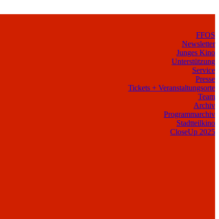
FFOS
Newsletter
Junges Kino
Unterstützung
Service
Presse
Tickets + Veranstaltungsorte
Team
Archiv
Programmarchiv
Stadtteilkino
CloseUp 2025