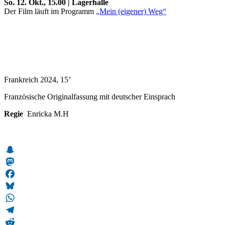
So. 12. Okt., 15.00 | Lagerhalle
Der Film läuft im Programm
„Mein (eigener) Weg“
Frankreich 2024, 15’
Französische Originalfassung mit deutscher Einsprach
Regie
Enricka M.H
Snapchat
Mastodon
Facebook
Bluesky
WhatsApp
Telegram