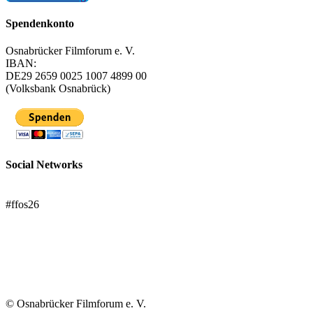
Spendenkonto
Osnabrücker Filmforum e. V.
IBAN:
DE29 2659 0025 1007 4899 00
(Volksbank Osnabrück)
Social Networks
FFOS bei Letterboxd
#ffos26
Mach mit!
Trägerverein
© Osnabrücker Filmforum e. V.