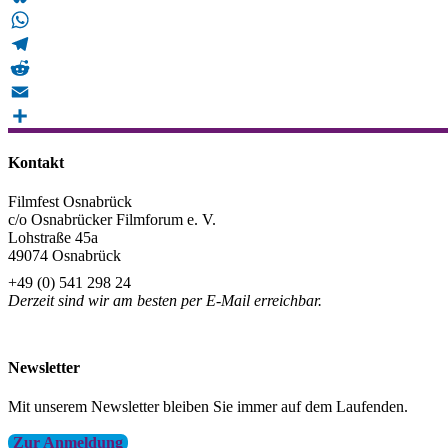
Bluesky
WhatsApp
Telegram
Reddit
Email
Teilen
Kontakt
Filmfest Osnabrück
c/o Osnabrücker Filmforum e. V.
Lohstraße 45a
49074 Osnabrück
+49 (0) 541 298 24
Derzeit sind wir am besten per E-Mail erreichbar.
info@filmfest-osnabrueck.de
Newsletter
Mit unserem Newsletter bleiben Sie immer auf dem Laufenden.
Zur Anmeldung