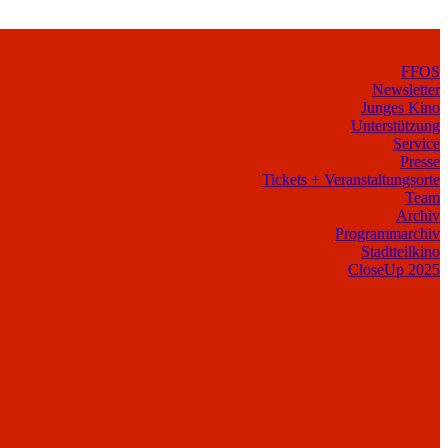
FFOS
Newsletter
Junges Kino
Unterstützung
Service
Presse
Tickets + Veranstaltungsorte
Team
Archiv
Programmarchiv
Stadtteilkino
CloseUp 2025