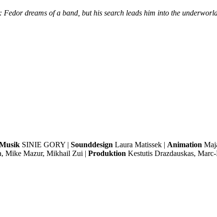
on: Fedor dreams of a band, but his search leads him into the underworld
Musik
SINIE GORY |
Sounddesign
Laura Matissek
|
Animation
Maja
a, Mike Mazur, Mikhail Zui
|
Produktion
Kestutis Drazdauskas, Marc-D