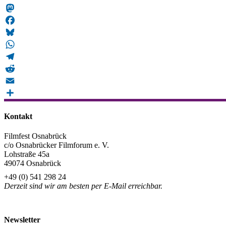
Snapchat
Mastodon
Facebook
Bluesky
WhatsApp
Telegram
Reddit
Email
Teilen
Kontakt
Filmfest Osnabrück
c/o Osnabrücker Filmforum e. V.
Lohstraße 45a
49074 Osnabrück
+49 (0) 541 298 24
Derzeit sind wir am besten per E-Mail erreichbar.
info@filmfest-osnabrueck.de
Newsletter