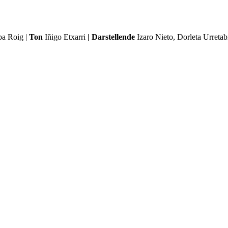
a Roig |
Ton
Iñigo Etxarri
| Darstellende
Izaro Nieto, Dorleta Urretab