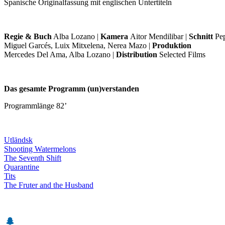
Spanische Originalfassung mit englischen Untertiteln
Regie & Buch
Alba Lozano |
Kamera
Aitor Mendilibar |
Schnitt
Pep
Miguel Garcés, Luix Mitxelena, Nerea Mazo |
Produktion
Mercedes Del Ama, Alba Lozano |
Distribution
Selected Films
Das gesamte Programm (un)verstanden
Programmlänge 82’
Utländsk
Shooting Watermelons
The Seventh Shift
Quarantine
Tits
The Fruter and the Husband