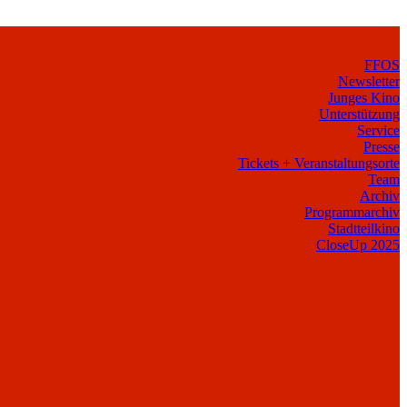
FFOS
Newsletter
Junges Kino
Unterstützung
Service
Presse
Tickets + Veranstaltungsorte
Team
Archiv
Programmarchiv
Stadtteilkino
CloseUp 2025