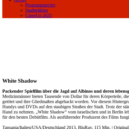
Programmarchiv
Stadtteilkino
CloseUp 2025
White Shadow
Packender Spielfilm über die Jagd auf Albinos und deren lebensg
Medizinmänner bieten Tausende von Dollar für deren Körperteile, die 
getötet und ihre Gliedmaßen abgehackt worden. Vor diesem Hintergrun
Handys und DVDs auf den staubigen Straßen der Stadt. Trotz der stän
Hand zu nehmen. „White Shadow“ vom israelischen und in Berlin lebe
für den besten Debütfilm. Als ausführender Produzent des Films fung
Tansania/Italien/USA/Deutschland 2013, BluRay, 115 Min. | Originalf