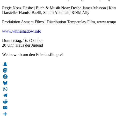
Regie Noaz Deshe | Buch & Musik Noaz Deshe James Masson | Kame
Darsteller Hamisi Bazili, Salum Abdallah, Riziki Ally
Produktion Asmara Films | Distribution Temperclay Film, www.tempe
www.whiteshadow.info
Donnerstag, 16. Oktober
20 Uhr, Haus der Jugend
Wettbewerb um den Friedensfilmpreis
Snapchat
Mastodon
Facebook
Bluesky
WhatsApp
Telegram
Reddit
Email