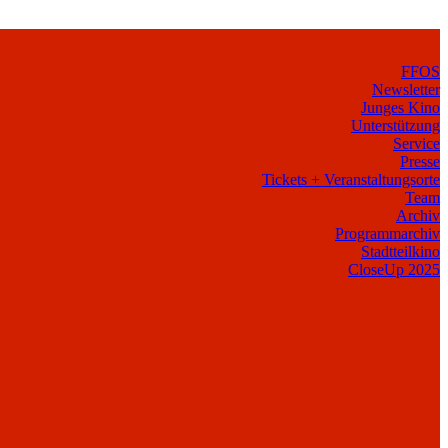
FFOS
Newsletter
Junges Kino
Unterstützung
Service
Presse
Tickets + Veranstaltungsorte
Team
Archiv
Programmarchiv
Stadtteilkino
CloseUp 2025