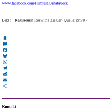
www.facebook.com/Filmfest.Osnabrueck
Bild : Regisseurin Roswitha Ziegler (Quelle: privat)
Snapchat
Mastodon
Facebook
Bluesky
WhatsApp
Telegram
Reddit
Email
Teilen
Kontakt