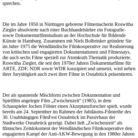
sprechen.
Die im Jahre 1950 in Nürtingen geborene Filmemacherin Roswitha
Ziegler absolvierte nach einer Buchhandelslehre ein Fotografie-
sowie Dokumentarfilmstudium an der Hochschule für Bildende
Künste in Hamburg. Zusammen mit Niels Bolbrinker gründete Sie
im Jahre 1975 die Wendländische Filmkooperative zur Realisierung
von kritischen und engagierten Dokumentationen und Filmessays,
die auch sechs Filme speziell zur Atomkraft-Thematik produzierte.
Roswitha Ziegler, die seit den 1970er Jahren Dokumentarfilme für
ARTE, ZDF, NDR sowie WDR konzipiert und umsetzt, wird neben
ihrer Jurytätigkeit auch zwei ihrer Filme in Osnabrück präsentieren.
Der als spannende Mischform zwischen Dokumentation und
Spielfilm angelegte Film „Zwischenzeit“ (1985), in dem
Schauspieler Jochen Fölster einen Akzeptanzforscher spielt, wurde
bereits am 24. September im Rahmen der Jubiläums-Filmreihe des
30. Unabhängigen FilmFest Osnabrück im Passivhaus der
Stadtwerke Osnabrück gezeigt. Dabei ließ „Zwischenzeit“ als
filmisches Zeitdokument der Wendländischen Filmkooperative den
engagierten Kampf der Anti-AKW-Bewegung in den 1980er Jahren