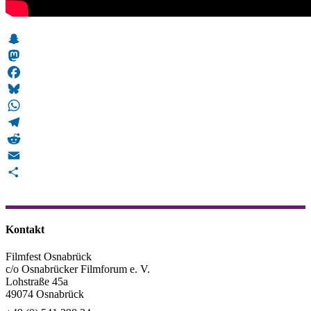
Snapchat
Mastodon
Facebook
Bluesky
WhatsApp
Telegram
Reddit
Email
Teilen
Kontakt
Filmfest Osnabrück
c/o Osnabrücker Filmforum e. V.
Lohstraße 45a
49074 Osnabrück