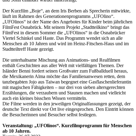
Der Kurzfilm „Boje“, an dem Iris Berben als Sprecherin mitwirkte,
läuft im Rahmen des Generationenprogramms „UFOlino“.
„UFOlinos“ ist der Name des Angebotes für Kinder beim jährlichen
FilmFest Osnabrück. Mit seinem Projekt „Stadtteilkino“ bringt das
FilmFest in diesem Sommer die „UFOlinos“ in die Osnabrücker
Viertel Schinkel und Haste. Das Programm wendet sich an alle
Menschen ab 10 Jahren und wird im Heinz-Fitschen-Haus und im
Stadtteiltreff Haste gezeigt.
Die unterhaltsame Mischung aus Animations- und Realfilmen
enthält Geschichten aus aller Welt mit vielfältigen Themen. Der
Isländer Benni fordert seinen Großvater zum Fußballduell heraus,
die Mexikanerin Alma möchte das Familienanwesen retten, dem
tanzbegabten Jojo aus Taiwan begegnet eine Gasflaschenlieferantin
mit magischen Fähigkeiten – nur drei von sieben altersgerechten
Erzählungen, die verzaubern und Staunen machen und vielleicht
auch ein kleines bisschen Wissen vermitteln.
Die Filme werden in den jeweiligen Originalfassungen gezeigt, der
deutsche Text direkt vor Ort live eingesprochen. Den Eintritt können
die Besucherinnen und Besucher selbst festlegen.
Veranstaltung: „UFOlinos“. Kurzfilmprogramm für Menschen
ab 10 Jahren.