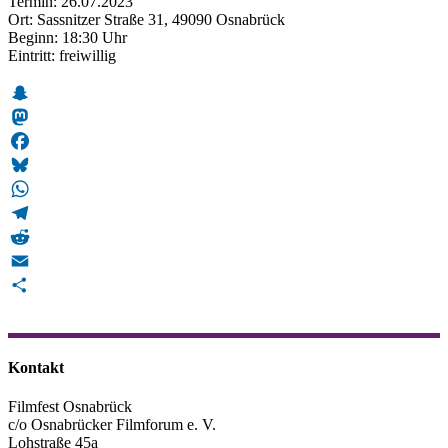
Termin: 26.07.2023
Ort: Sassnitzer Straße 31, 49090 Osnabrück
Beginn: 18:30 Uhr
Eintritt: freiwillig
Snapchat
Mastodon
Facebook
Bluesky
WhatsApp
Telegram
Reddit
Email
Teilen
Kontakt
Filmfest Osnabrück
c/o Osnabrücker Filmforum e. V.
Lohstraße 45a