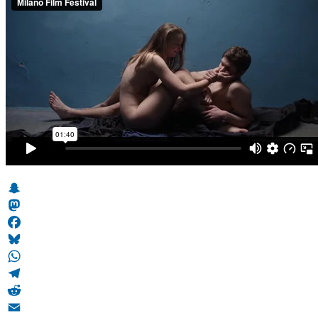
Snapchat
Mastodon
Facebook
Bluesky
WhatsApp
Telegram
Reddit