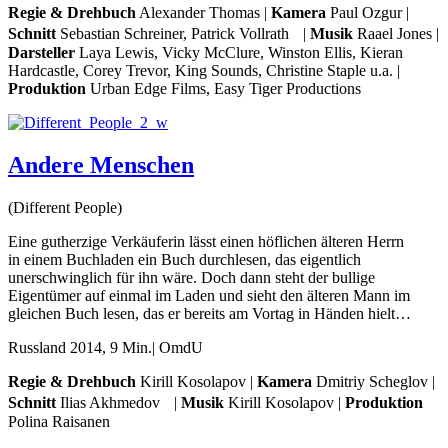
Regie & Drehbuch
Alexander Thomas |
Kamera
Paul Ozgur |
Schnitt
Sebastian Schreiner, Patrick Vollrath |
Musik
Raael Jones |
Darsteller
Laya Lewis, Vicky McClure, Winston Ellis, Kieran
Hardcastle, Corey Trevor, King Sounds, Christine Staple u.a. |
Produktion
Urban Edge Films, Easy Tiger Productions
Andere Menschen
(Different People)
Eine gutherzige Verkäuferin lässt einen höflichen älteren Herrn
in einem Buchladen ein Buch durchlesen, das eigentlich
unerschwinglich für ihn wäre. Doch dann steht der bullige
Eigentümer auf einmal im Laden und sieht den älteren Mann im
gleichen Buch lesen, das er bereits am Vortag in Händen hielt…
Russland 2014, 9 Min.| OmdU
Regie & Drehbuch
Kirill Kosolapov |
Kamera
Dmitriy Scheglov |
Schnitt
Ilias Akhmedov |
Musik
Kirill Kosolapov |
Produktion
Polina Raisanen