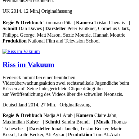
Weihnachtszeit eskalieren.
UK 2014, 12 Min.| Originalfassung
Regie & Drehbuch
Tommaso Pitta |
Kamera
Tristan Chenais |
Schnitt
Dan Davies |
Darsteller
Peter Faulkner, Cornelius Clark,
Philippa George, Matt Mason, Suzie Moutrie, Hannah Moutrie |
Produktion
National Film and Television School
Riss im Vakuum
Frederick nimmt bei einer heimlichen
Videoüberwachungsaktion zwei rechtsradikale Jugendliche beim
Küssen auf. Seine linksgerichtete Clique drängt ihn
zur Veröffentlichung des Videos über die schwulen Neonazis.
Deutschland 2014, 27 Min. | Originalfassung
Regie & Drehbuch
Nadja Al-Arab |
Kamera
Claire Jahn,
Maximilian Kaiser |
Schnitt
Sandra Brandl |
Musik
Thomas
Tschesche |
Darsteller
Jonah Janello, Tristan Becker, Marie
Kessel, Lotte Becker, Ali Aykar |
Produktion
Tom Al-Arab