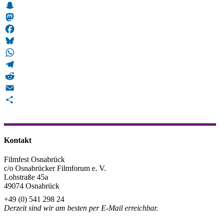
Snapchat
Mastodon
Facebook
Bluesky
WhatsApp
Telegram
Reddit
Email
Teilen
Kontakt
Filmfest Osnabrück
c/o Osnabrücker Filmforum e. V.
Lohstraße 45a
49074 Osnabrück
+49 (0) 541 298 24
Derzeit sind wir am besten per E-Mail erreichbar.