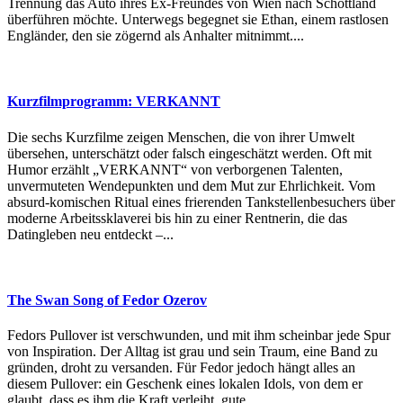
Trennung das Auto ihres Ex-Freundes von Wien nach Schottland
überführen möchte. Unterwegs begegnet sie Ethan, einem rastlosen
Engländer, den sie zögernd als Anhalter mitnimmt....
Kurzfilmprogramm: VERKANNT
Die sechs Kurzfilme zeigen Menschen, die von ihrer Umwelt
übersehen, unterschätzt oder falsch eingeschätzt werden. Oft mit
Humor erzählt „VERKANNT“ von verborgenen Talenten,
unvermuteten Wendepunkten und dem Mut zur Ehrlichkeit. Vom
absurd-komischen Ritual eines frierenden Tankstellenbesuchers über
moderne Arbeitssklaverei bis hin zu einer Rentnerin, die das
Datingleben neu entdeckt –...
The Swan Song of Fedor Ozerov
Fedors Pullover ist verschwunden, und mit ihm scheinbar jede Spur
von Inspiration. Der Alltag ist grau und sein Traum, eine Band zu
gründen, droht zu versanden. Für Fedor jedoch hängt alles an
diesem Pullover: ein Geschenk eines lokalen Idols, von dem er
glaubt, dass es ihm die Kraft verleiht, gute...