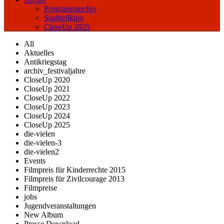
Programmarchiv
Stadtteilkino
CloseUp 2025
All
Aktuelles
Antikriegstag
archiv_festivaljahre
CloseUp 2020
CloseUp 2021
CloseUp 2022
CloseUp 2023
CloseUp 2024
CloseUp 2025
die-vielen
die-vielen-3
die-vielen2
Events
Filmpreis für Kinderrechte 2015
Filmpreis für Zivilcourage 2013
Filmpreise
jobs
Jugendveranstaltungen
New Album
Presse Download