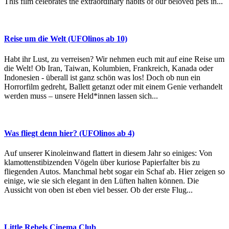
This film celebrates the extraordinary habits of our beloved pets in...
Reise um die Welt (UFOlinos ab 10)
Habt ihr Lust, zu verreisen? Wir nehmen euch mit auf eine Reise um
die Welt! Ob Iran, Taiwan, Kolumbien, Frankreich, Kanada oder
Indonesien - überall ist ganz schön was los! Doch ob nun ein
Horrorfilm gedreht, Ballett getanzt oder mit einem Genie verhandelt
werden muss – unsere Held*innen lassen sich...
Was fliegt denn hier? (UFOlinos ab 4)
Auf unserer Kinoleinwand flattert in diesem Jahr so einiges: Von
klamottenstibizenden Vögeln über kuriose Papierfalter bis zu
fliegenden Autos. Manchmal hebt sogar ein Schaf ab. Hier zeigen so
einige, wie sie sich elegant in den Lüften halten können. Die
Aussicht von oben ist eben viel besser. Ob der erste Flug...
Little Rebels Cinema Club