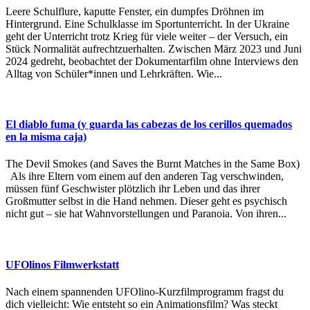
Leere Schulflure, kaputte Fenster, ein dumpfes Dröhnen im
Hintergrund. Eine Schulklasse im Sportunterricht. In der Ukraine
geht der Unterricht trotz Krieg für viele weiter – der Versuch, ein
Stück Normalität aufrechtzuerhalten. Zwischen März 2023 und Juni
2024 gedreht, beobachtet der Dokumentarfilm ohne Interviews den
Alltag von Schüler*innen und Lehrkräften. Wie...
El diablo fuma (y guarda las cabezas de los cerillos quemados
en la misma caja)
The Devil Smokes (and Saves the Burnt Matches in the Same Box)
Als ihre Eltern vom einem auf den anderen Tag verschwinden,
müssen fünf Geschwister plötzlich ihr Leben und das ihrer
Großmutter selbst in die Hand nehmen. Dieser geht es psychisch
nicht gut – sie hat Wahnvorstellungen und Paranoia. Von ihren...
UFOlinos Filmwerkstatt
Nach einem spannenden UFOlino-Kurzfilmprogramm fragst du
dich vielleicht: Wie entsteht so ein Animationsfilm? Was steckt