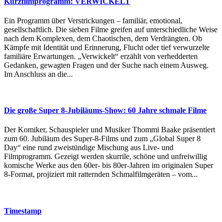
Kurzfilmprogramm: VERWICKELT
Ein Programm über Verstrickungen – familiär, emotional,
gesellschaftlich. Die sieben Filme greifen auf unterschiedliche Weise
nach dem Komplexen, dem Chaotischen, dem Verdrängten. Ob
Kämpfe mit Identität und Erinnerung, Flucht oder tief verwurzelte
familiäre Erwartungen. „Verwickelt“ erzählt von verhedderten
Gedanken, gewagten Fragen und der Suche nach einem Ausweg.
Im Anschluss an die...
Die große Super 8-Jubiläums-Show: 60 Jahre schmale Filme
Der Komiker, Schauspieler und Musiker Thommi Baake präsentiert
zum 60. Jubiläum des Super-8-Films und zum „Global Super 8
Day“ eine rund zweistündige Mischung aus Live- und
Filmprogramm. Gezeigt werden skurrile, schöne und unfreiwillig
komische Werke aus den 60er- bis 80er-Jahren im originalen Super
8-Format, projiziert mit ratternden Schmalfilmgeräten – vom...
Timestamp