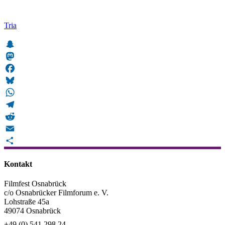
Tria
Snapchat
Mastodon
Facebook
Bluesky
WhatsApp
Telegram
Reddit
Email
Teilen
Kontakt
Filmfest Osnabrück
c/o Osnabrücker Filmforum e. V.
Lohstraße 45a
49074 Osnabrück
+49 (0) 541 298 24