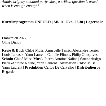
Amidst brightly coloured party vibes, a critical question is asked:
when is enough enough?
Kurzfilmprogramm
UNFOLD
| Mi. 11. Okt., 22.30 | Lagerhalle
Frankreich 2022, 5’
Ohne Dialog
Regie & Buch
Chloé Musa, Annabelle Tamic, Alexandre Terrier,
Louis Lukasik, Yann Laurent, Camille Flinois, Philip Gonçalves |
Schnitt
Chloé Musa
Musik
Pierre-Antoine Naline
| Sounddesign
Pierre-Antoine Naline, Yann Laurent |
Animation
Chloé Musa,
Yann Laurent |
Produktion
Carlos De Carvalho |
Distribution
Je
Regarde