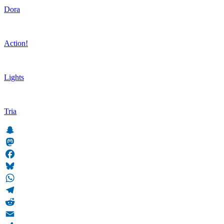
Dora
Action!
Lights
Tria
Snapchat
Mastodon
Facebook
Bluesky
WhatsApp
Telegram
Reddit