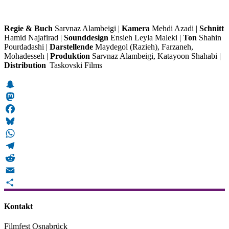
Regie & Buch
Sarvnaz Alambeigi |
Kamera
Mehdi Azadi |
Schnitt
Hamid Najafirad |
Sounddesign
Ensieh Leyla Maleki |
Ton
Shahin
Pourdadashi |
Darstellende
Maydegol (Razieh), Farzaneh,
Mohadesseh |
Produktion
Sarvnaz Alambeigi, Katayoon Shahabi |
Distribution
Taskovski Films
Snapchat
Mastodon
Facebook
Bluesky
WhatsApp
Telegram
Reddit
Email
Teilen
Kontakt
Filmfest Osnabrück