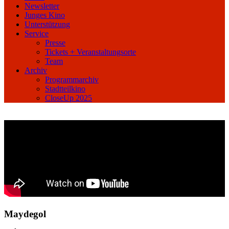
Newsletter
Junges Kino
Unterstützung
Service
Presse
Tickets + Veranstaltungsorte
Team
Archiv
Programmarchiv
Stadtteilkino
CloseUp 2025
Maydegol