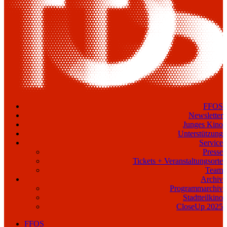
FFOS
Newsletter
Junges Kino
Unterstützung
Service
Presse
Tickets + Veranstaltungsorte
Team
Archiv
Programmarchiv
Stadtteilkino
CloseUp 2025
FFOS