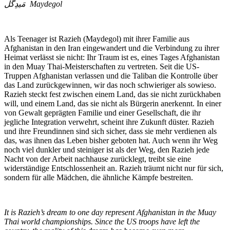
مَیدِگل Maydegol
Als Teenager ist Razieh (Maydegol) mit ihrer Familie aus
Afghanistan in den Iran eingewandert und die Verbindung zu ihrer
Heimat verlässt sie nicht: Ihr Traum ist es, eines Tages Afghanistan
in den Muay Thai-Meisterschaften zu vertreten. Seit die US-
Truppen Afghanistan verlassen und die Taliban die Kontrolle über
das Land zurückgewinnen, wir das noch schwieriger als sowieso.
Razieh steckt fest zwischen einem Land, das sie nicht zurückhaben
will, und einem Land, das sie nicht als Bürgerin anerkennt. In einer
von Gewalt geprägten Familie und einer Gesellschaft, die ihr
jegliche Integration verwehrt, scheint ihre Zukunft düster. Razieh
und ihre Freundinnen sind sich sicher, dass sie mehr verdienen als
das, was ihnen das Leben bisher geboten hat. Auch wenn ihr Weg
noch viel dunkler und steiniger ist als der Weg, den Razieh jede
Nacht von der Arbeit nachhause zurücklegt, treibt sie eine
widerständige Entschlossenheit an. Razieh träumt nicht nur für sich,
sondern für alle Mädchen, die ähnliche Kämpfe bestreiten.
It is Razieh’s dream to one day represent Afghanistan in the Muay
Thai world championships. Since the US troops have left the