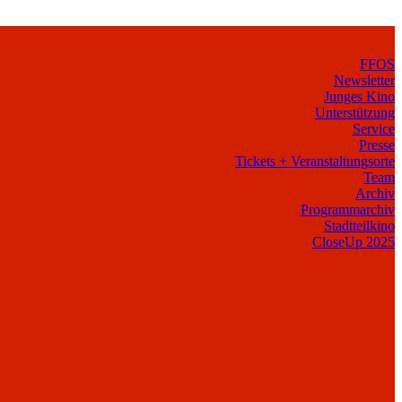
FFOS
Newsletter
Junges Kino
Unterstützung
Service
Presse
Tickets + Veranstaltungsorte
Team
Archiv
Programmarchiv
Stadtteilkino
CloseUp 2025