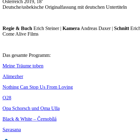
Österreich 2019, 18’
Deutsche/usbekische Originalfassung mit deutschen Untertiteln
Regie & Buch
Erich Steiner |
Kamera
Andreas Daxer |
Schnitt
Erich
Come Alive Films
Das gesamte Programm:
Meine Träume toben
Alimezher
Nothing Can Stop Us From Loving
O28
Opa Schorsch und Oma Ulla
Black & White – Černobílá
Savasana