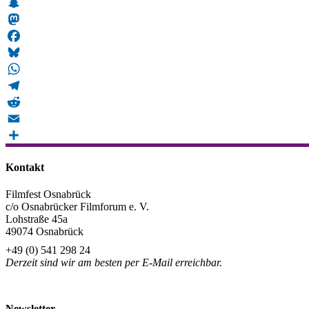
Snapchat
Mastodon
Facebook
Bluesky
WhatsApp
Telegram
Reddit
Email
Teilen
Kontakt
Filmfest Osnabrück
c/o Osnabrücker Filmforum e. V.
Lohstraße 45a
49074 Osnabrück
+49 (0) 541 298 24
Derzeit sind wir am besten per E-Mail erreichbar.
info@filmfest-osnabrueck.de
Newsletter