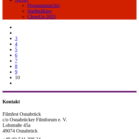
Programmarchiv
Stadtteilkino
CloseUp 2025
3
4
5
6
7
8
9
10
Kontakt
Filmfest Osnabrück
c/o Osnabrücker Filmforum e. V.
Lohstraße 45a
49074 Osnabrück