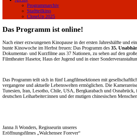
Programmarchiv
Stadtteilkino
CloseUp 2025
Das Programm ist online!
Nach einer erzwungenen Kinopause in der ersten Jahreshälfte und e
bunte Kinowoche im Herbst freuen: Das Programm des
35. Unabhän
Dokumentar- und Kurzfilme aus 37 Nationen, zu sehen auf den großen
Filmtheater Hasetor, Haus der Jugend und in einer Sonderveranstalt
Das Programm teilt sich in fünf Langfilmsektionen mit gesellschaftlic
vergangene und aktuelle Lebenswelten ermöglichen. Die Kamerareisen
Tunesien, Iran, Lesotho, Chile, USA, Bergkarabach und Osnabrück, fo
deutschen Leiharbeiter:innen und der mutigen chinesischen Mensche
Janna Ji Wonders, Regisseurin unseres
Eröffnungsfilmes „Walchensee Forever“