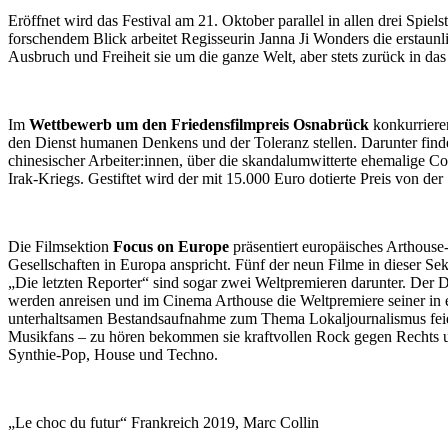
Eröffnet wird das Festival am 21. Oktober parallel in allen drei Spie
forschendem Blick arbeitet Regisseurin Janna Ji Wonders die erstaun
Ausbruch und Freiheit sie um die ganze Welt, aber stets zurück in d
Im
Wettbewerb um den
Friedensfilmpreis
Osnabrück
konkurrieren
den Dienst humanen Denkens und der Toleranz stellen. Darunter find
chinesischer Arbeiter:innen, über die skandalumwitterte ehemalige 
Irak-Kriegs. Gestiftet wird der mit 15.000 Euro dotierte Preis von der
Die Filmsektion
Focus on Europe
präsentiert europäisches Arthouse
Gesellschaften in Europa anspricht. Fünf der neun Filme in dieser Se
„Die letzten Reporter“ sind sogar zwei Weltpremieren darunter. Der 
werden anreisen und im Cinema Arthouse die Weltpremiere seiner in 
unterhaltsamen Bestandsaufnahme zum Thema Lokaljournalismus feier
Musikfans – zu hören bekommen sie kraftvollen Rock gegen Rechts u
Synthie-Pop, House und Techno.
„Le choc du futur“ Frankreich 2019, Marc Collin