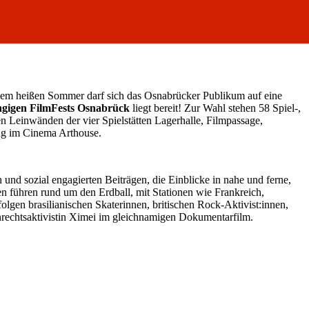
inem heißen Sommer darf sich das Osnabrücker Publikum auf eine
gigen FilmFests Osnabrück
liegt bereit! Zur Wahl stehen 58 Spiel-,
 Leinwänden der vier Spielstätten Lagerhalle, Filmpassage,
ung im Cinema Arthouse.
h und sozial engagierten Beiträgen, die Einblicke in nahe und ferne,
 führen rund um den Erdball, mit Stationen wie Frankreich,
lgen brasilianischen Skaterinnen, britischen Rock-Aktivist:innen,
nrechtsaktivistin Ximei im gleichnamigen Dokumentarfilm.