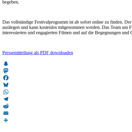
begeben.
Das vollständige Festivalprogramm ist ab sofort online zu finden. De
ausliegen und kann kostenlos mitgenommen werden. Das Team um Festiva
interessierten und engagierten Filmen und auf die Begegnungen und
Pressemitteilung als PDF downloaden
Snapchat
Mastodon
Facebook
Bluesky
WhatsApp
Telegram
Reddit
Email
Teilen