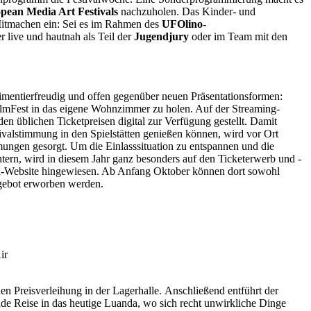
pean Media Art Festivals
nachzuholen. Das Kinder- und
itmachen ein: Sei es im Rahmen des
UFOlino-
live und hautnah als Teil der
Jugendjury
oder im Team mit den
rimentierfreudig und offen gegenüber neuen Präsentationsformen:
 FilmFest in das eigene Wohnzimmer zu holen. Auf der Streaming-
en üblichen Ticketpreisen digital zur Verfügung gestellt. Damit
ivalstimmung in den Spielstätten genießen können, wird vor Ort
mungen gesorgt. Um die Einlasssituation zu entspannen und die
chtern, wird in diesem Jahr ganz besonders auf den Ticketerwerb und -
ival-Website hingewiesen. Ab Anfang Oktober können dort sowohl
Angebot erworben werden.
ir
n Preisverleihung in der Lagerhalle. Anschließend entführt der
nde Reise in das heutige Luanda, wo sich recht unwirkliche Dinge