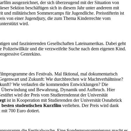
rfilm ausgezeichnet, der sich überzeugend mit der Situation von
ieser Sektion beschäftigen sich in diesem Jahr unter anderem mit
eit und militärischen Sommercamps für Jugendliche. Preisstifterin ist
preis von einer Jugendjury, die zum Thema Kinderrechte vom
nterstützt wird.
chtigen und faszinierenden Gesellschaften Lateinamerikas. Dabei geht
e Polizeiwillkür und die verzweifelte Suche nach dem eigenen Kind.
 progressive Genrekino.
zfilmprogramme des Festivals. Mal fiktional, mal dokumentarisch
er Gegenwart und Zukunft: Wie durchbrechen wir Machtverhältnisse?
 Zukunft? Wie verlaufen die kommenden Entwicklungen? Die
für Überwindung und Bewahrung, Dynamik und Aufbruch. Hier
Gestiftet wird der Preis vom Studierendenrat der Universität
egt
ist in Kooperation mit Studierenden der Universität Osnabrück
 besten studentischen Kurzfilm
verliehen. Der Preis wird dank
 mit 700 Euro dotiert.
menprogramm die Festivalwoche. Eine Sonderprogrammierung macht es