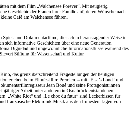
lstätten mit dem Film „Walchensee Forever“. Mit neugierig
liche Geschichte der Frauen ihrer Familie auf, deren Wünsche nach
as kleine Café am Walchensee führen.
 Spiel- und Dokumentarfilme, die sich in herausragender Weise in
en sich informative Geschichten über eine neue Generation
Colonia Dignidad und ungewöhnliche Informationsflüsse während des
 Sievert Stiftung für Wissenschaft und Kultur
-Kino, das grenzüberschreitend Fragestellungen der heutigen
ktion erleben beim Filmfest ihre Premiere – mit „Elsa’s Land“ und
Dokumentarfilmregisseur Jean Boué und seine Protagonist:innen
einjähriger Arbeit unter anderem in Osnabrück entstandenen
n. „White Riot“ und „Le choc du futur“ sind Leckerbissen für
nd französische Elektronik-Musik aus den frühesten Tagen von