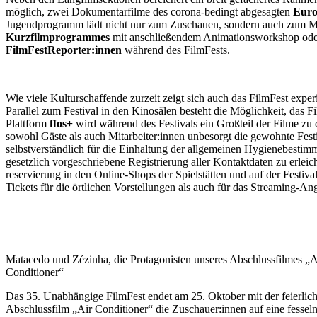
möglich, zwei Dokumentarfilme des corona-bedingt abgesagten
Euro
Jugendprogramm lädt nicht nur zum Zuschauen, sondern auch zum M
Kurzfilmprogrammes
mit anschließendem Animationsworkshop oder 
FilmFestReporter:innen
während des FilmFests.
Wie viele Kulturschaffende zurzeit zeigt sich auch das FilmFest expe
Parallel zum Festival in den Kinosälen besteht die Möglichkeit, das
Plattform
ffos+
wird während des Festivals ein Großteil der Filme zu d
sowohl Gäste als auch Mitarbeiter:innen unbesorgt die gewohnte Fest
selbstverständlich für die Einhaltung der allgemeinen Hygienebestim
gesetzlich vorgeschriebene Registrierung aller Kontaktdaten zu erlei
reservierung in den Online-Shops der Spielstätten und auf der Fest
Tickets für die örtlichen Vorstellungen als auch für das Streaming-
Matacedo und Zézinha, die Protagonisten unseres Abschlussfilmes „A
Conditioner“
Das 35. Unabhängige FilmFest endet am 25. Oktober mit der feierliche
Abschlussfilm „Air Conditioner“ die Zuschauer:innen auf eine fessel