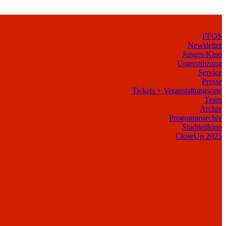
FFOS
Newsletter
Junges Kino
Unterstützung
Service
Presse
Tickets + Veranstaltungsorte
Team
Archiv
Programmarchiv
Stadtteilkino
CloseUp 2025