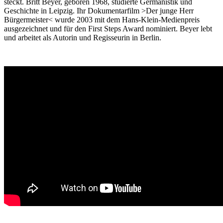
steckt. Britt Beyer, geboren 1968, studierte Germanistik und
Geschichte in Leipzig. Ihr Dokumentarfilm >Der junge Herr
Bürgermeister< wurde 2003 mit dem Hans-Klein-Medienpreis
ausgezeichnet und für den First Steps Award nominiert. Beyer lebt
und arbeitet als Autorin und Regisseurin in Berlin.