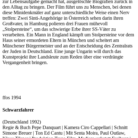
zur Lebensaufgabe gemacht hat, ausgelöschte Biografien zurück in
den Alltag zu bringen. Der Film führt uns zu Menschen, bei denen
diese Minidenkmäler auf ganz unterschiedliche Weise einen Nerv
treffen: Zwei Sinti-Angehörige in Österreich sehen darin ihren
Großvater, in Hamburg polieren drei Frauen mühevoll
„Stolpersteine“, um das schwierige Erbe ihrer SS-Väter zu
verarbeiten. Ein Mann in England kämpft um Stolpersteine vor dem
Haus seiner ermordeten Eltern in München und scheitert am
Münchener Bürgermeister und an der Entscheidung des Zentralrats
der Juden in Deutschland. Eine junge Ungarin will durch das
Kunstprojekt ihre Landsleute zum Reden über eine verdrängte
Vergangenheit bringen.
ffos 1994
Schwarzfahrer
(Deutschland 1992)
Regie & Buch Pepe Danquart | Kamera Ciro Cappellari | Schnitt
Simone Breuer | Ton Ed Cantu | Mit Senta Moira, Paul Outlaw,