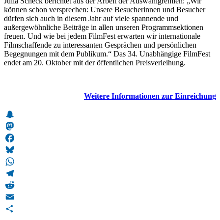
Julia Scheck berichtet aus der Arbeit der Auswahlgremien: „Wir
können schon versprechen: Unsere Besucherinnen und Besucher
dürfen sich auch in diesem Jahr auf viele spannende und
außergewöhnliche Beiträge in allen unseren Programmsektionen
freuen. Und wie bei jedem FilmFest erwarten wir internationale
Filmschaffende zu interessanten Gesprächen und persönlichen
Begegnungen mit dem Publikum.“ Das 34. Unabhängige FilmFest
endet am 20. Oktober mit der öffentlichen Preisverleihung.
Weitere Informationen zur Einreichung
Snapchat
Mastodon
Facebook
Bluesky
WhatsApp
Telegram
Reddit
Email