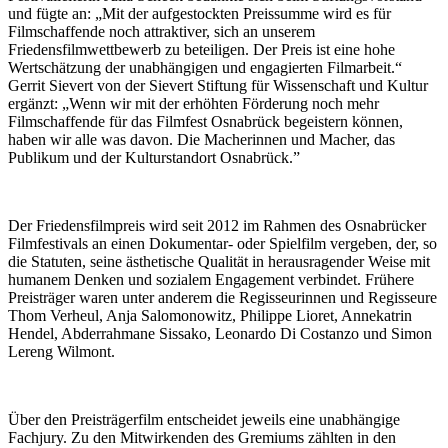
und fügte an: „Mit der aufgestockten Preissumme wird es für
Filmschaffende noch attraktiver, sich an unserem
Friedensfilmwettbewerb zu beteiligen. Der Preis ist eine hohe
Wertschätzung der unabhängigen und engagierten Filmarbeit.“
Gerrit Sievert von der Sievert Stiftung für Wissenschaft und Kultur
ergänzt: „Wenn wir mit der erhöhten Förderung noch mehr
Filmschaffende für das Filmfest Osnabrück begeistern können,
haben wir alle was davon. Die Macherinnen und Macher, das
Publikum und der Kulturstandort Osnabrück.”
Der Friedensfilmpreis wird seit 2012 im Rahmen des Osnabrücker
Filmfestivals an einen Dokumentar- oder Spielfilm vergeben, der, so
die Statuten, seine ästhetische Qualität in herausragender Weise mit
humanem Denken und sozialem Engagement verbindet. Frühere
Preisträger waren unter anderem die Regisseurinnen und Regisseure
Thom Verheul, Anja Salomonowitz, Philippe Lioret, Annekatrin
Hendel, Abderrahmane Sissako, Leonardo Di Costanzo und Simon
Lereng Wilmont.
Über den Preisträgerfilm entscheidet jeweils eine unabhängige
Fachjury. Zu den Mitwirkenden des Gremiums zählten in den