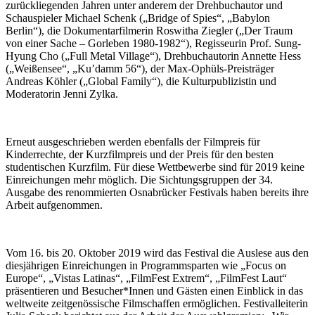
zurückliegenden Jahren unter anderem der Drehbuchautor und
Schauspieler Michael Schenk („Bridge of Spies“, „Babylon
Berlin“), die Dokumentarfilmerin Roswitha Ziegler („Der Traum
von einer Sache – Gorleben 1980-1982“), Regisseurin Prof. Sung-
Hyung Cho („Full Metal Village“), Drehbuchautorin Annette Hess
(„Weißensee“, „Ku’damm 56“), der Max-Ophüls-Preisträger
Andreas Köhler („Global Family“), die Kulturpublizistin und
Moderatorin Jenni Zylka.
Erneut ausgeschrieben werden ebenfalls der Filmpreis für
Kinderrechte, der Kurzfilmpreis und der Preis für den besten
studentischen Kurzfilm. Für diese Wettbewerbe sind für 2019 keine
Einreichungen mehr möglich. Die Sichtungsgruppen der 34.
Ausgabe des renommierten Osnabrücker Festivals haben bereits ihre
Arbeit aufgenommen.
Vom 16. bis 20. Oktober 2019 wird das Festival die Auslese aus den
diesjährigen Einreichungen in Programmsparten wie „Focus on
Europe“, „Vistas Latinas“, „FilmFest Extrem“, „FilmFest Laut“
präsentieren und Besucher*Innen und Gästen einen Einblick in das
weltweite zeitgenössische Filmschaffen ermöglichen. Festivalleiterin