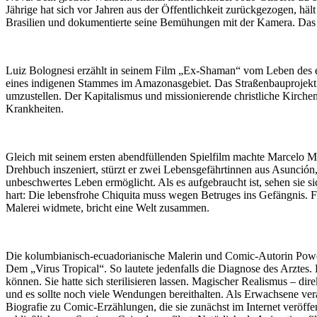
Jährige hat sich vor Jahren aus der Öffentlichkeit zurückgezogen, hält
Brasilien und dokumentierte seine Bemühungen mit der Kamera. Das E
Luiz Bolognesi erzählt in seinem Film „Ex-Shaman“ vom Leben des e
eines indigenen Stammes im Amazonasgebiet. Das Straßenbauprojek
umzustellen. Der Kapitalismus und missionierende christliche Kirche
Krankheiten.
Gleich mit seinem ersten abendfüllenden Spielfilm machte Marcelo Ma
Drehbuch inszeniert, stürzt er zwei Lebensgefährtinnen aus Asunción,
unbeschwertes Leben ermöglicht. Als es aufgebraucht ist, sehen sie sich
hart: Die lebensfrohe Chiquita muss wegen Betruges ins Gefängnis. Für
Malerei widmete, bricht eine Welt zusammen.
Die kolumbianisch-ecuadorianische Malerin und Comic-Autorin Power 
Dem „Virus Tropical“. So lautete jedenfalls die Diagnose des Arztes.
können. Sie hatte sich sterilisieren lassen. Magischer Realismus – d
und es sollte noch viele Wendungen bereithalten. Als Erwachsene ver
Biografie zu Comic-Erzählungen, die sie zunächst im Internet veröff