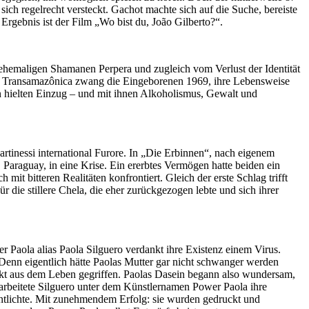
 sich regelrecht versteckt. Gachot machte sich auf die Suche, bereiste
rgebnis ist der Film „Wo bist du, João Gilberto?“.
hemaligen Shamanen Perpera und zugleich vom Verlust der Identität
t Transamazônica zwang die Eingeborenen 1969, ihre Lebensweise
n hielten Einzug – und mit ihnen Alkoholismus, Gewalt und
rtinessi international Furore. In „Die Erbinnen“, nach eigenem
 Paraguay, in eine Krise. Ein ererbtes Vermögen hatte beiden ein
 mit bitteren Realitäten konfrontiert. Gleich der erste Schlag trifft
 die stillere Chela, die eher zurückgezogen lebte und sich ihrer
Paola alias Paola Silguero verdankt ihre Existenz einem Virus.
 Denn eigentlich hätte Paolas Mutter gar nicht schwanger werden
irekt aus dem Leben gegriffen. Paolas Dasein begann also wundersam,
arbeitete Silguero unter dem Künstlernamen Power Paola ihre
entlichte. Mit zunehmendem Erfolg: sie wurden gedruckt und