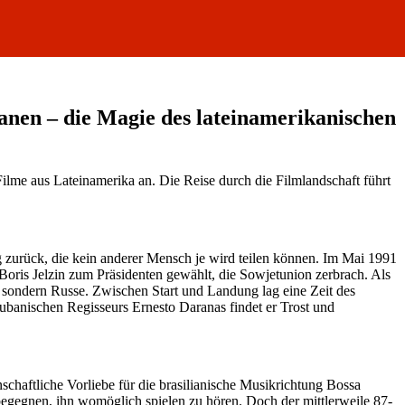
en – die Magie des lateinamerikanischen
lme aus Lateinamerika an. Die Reise durch die Filmlandschaft führt
 zurück, die kein anderer Mensch je wird teilen können. Im Mai 1991
oris Jelzin zum Präsidenten gewählt, die Sowjetunion zerbrach. Als
 sondern Russe. Zwischen Start und Landung lag eine Zeit des
ubanischen Regisseurs Ernesto Daranas findet er Trost und
chaftliche Vorliebe für die brasilianische Musikrichtung Bossa
begegnen, ihn womöglich spielen zu hören. Doch der mittlerweile 87-