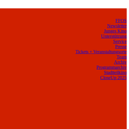
FFOS
Newsletter
Junges Kino
Unterstützung
Service
Presse
Tickets + Veranstaltungsorte
Team
Archiv
Programmarchiv
Stadtteilkino
CloseUp 2025