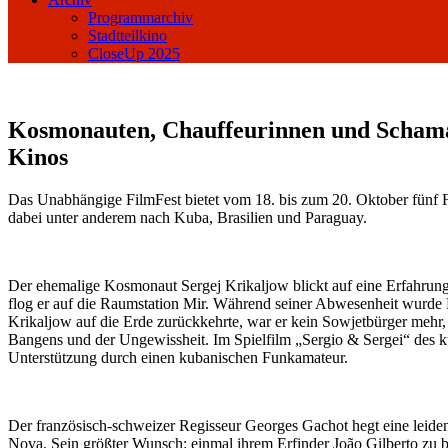
Programmarchiv
Stadtteilkino
CloseUp 2025
Kosmonauten, Chauffeurinnen und Schaman
Kinos
Das Unabhängige FilmFest bietet vom 18. bis zum 20. Oktober fünf Fi
dabei unter anderem nach Kuba, Brasilien und Paraguay.
Der ehemalige Kosmonaut Sergej Krikaljow blickt auf eine Erfahrung
flog er auf die Raumstation Mir. Während seiner Abwesenheit wurde B
Krikaljow auf die Erde zurückkehrte, war er kein Sowjetbürger mehr,
Bangens und der Ungewissheit. Im Spielfilm „Sergio & Sergei“ des k
Unterstützung durch einen kubanischen Funkamateur.
Der französisch-schweizer Regisseur Georges Gachot hegt eine leidens
Nova. Sein größter Wunsch: einmal ihrem Erfinder João Gilberto zu 