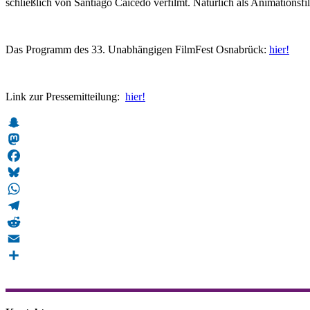
schließlich von Santiago Caicedo verfilmt. Natürlich als Animationsf
Das Programm des 33. Unabhängigen FilmFest Osnabrück:
hier!
Link zur Pressemitteilung:
hier!
Snapchat
Mastodon
Facebook
Bluesky
WhatsApp
Telegram
Reddit
Email
Teilen