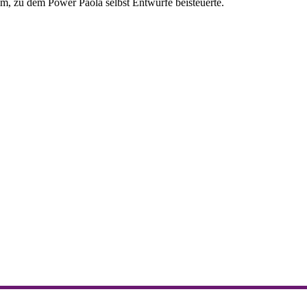
ilm, zu dem Power Paola selbst Entwürfe beisteuerte.