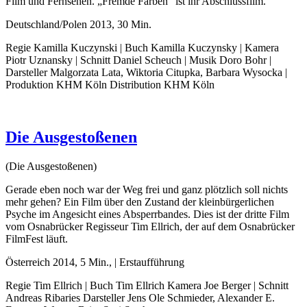
Film und Fernsehen. „Fremde Farben“ ist ihr Abschlussfilm.
Deutschland/Polen 2013, 30 Min.
Regie Kamilla Kuczynski | Buch Kamilla Kuczynsky | Kamera
Piotr Uznansky | Schnitt Daniel Scheuch | Musik Doro Bohr |
Darsteller Malgorzata Lata, Wiktoria Citupka, Barbara Wysocka |
Produktion KHM Köln Distribution KHM Köln
Die Ausgestoßenen
(Die Ausgestoßenen)
Gerade eben noch war der Weg frei und ganz plötzlich soll nichts
mehr gehen? Ein Film über den Zustand der kleinbürgerlichen
Psyche im Angesicht eines Absperrbandes. Dies ist der dritte Film
vom Osnabrücker Regisseur Tim Ellrich, der auf dem Osnabrücker
FilmFest läuft.
Österreich 2014, 5 Min., | Erstaufführung
Regie Tim Ellrich | Buch Tim Ellrich Kamera Joe Berger | Schnitt
Andreas Ribaries Darsteller Jens Ole Schmieder, Alexander E.