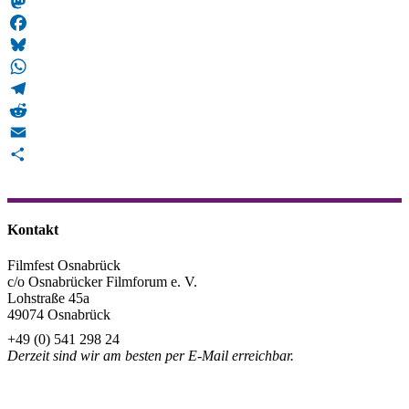
Snapchat
Mastodon
Facebook
Bluesky
WhatsApp
Telegram
Reddit
Email
Teilen
Kontakt
Filmfest Osnabrück
c/o Osnabrücker Filmforum e. V.
Lohstraße 45a
49074 Osnabrück
+49 (0) 541 298 24
Derzeit sind wir am besten per E-Mail erreichbar.
info@filmfest-osnabrueck.de