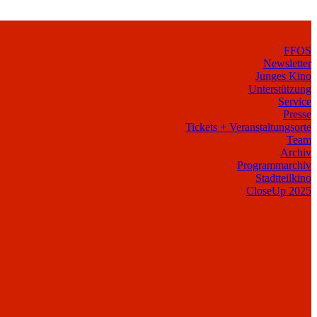
FFOS
Newsletter
Junges Kino
Unterstützung
Service
Presse
Tickets + Veranstaltungsorte
Team
Archiv
Programmarchiv
Stadtteilkino
CloseUp 2025