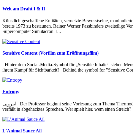
Welt am Draht I & II
Künstlich geschaffene Entitäten, vernetzte Bewusstseine, manipuliert
bereits 1973 zu bestaunen. Rainer Werner Fassbinders zweiteilige Ver
Supercomputer Simulacron-1...
Sensitive Content (Vorfilm zum Eröffnungsfilm)
Hinter dem Social-Media-Symbol für „Sensible Inhalte“ stehen Mensc
ihrem Kampf für Sichtbarkeit? Behind the symbol for "Sensitive Cont
Entropy
آنتروپی Der Professor beginnt seine Vorlesung zum Thema Thermodynamik. Vom ersten Moment an scheint es Verständigungsschwierigkeiten zu geben. Studierende verhalten sich irritierend, der Professor
verfällt in abgehacktes Sprechen. Wer spielt hier, wem einen Streich? 
L’Animal Sauce Ail