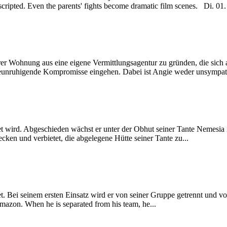
ripted. Even the parents' fights become dramatic film scenes. Di. 01. 
ihrer Wohnung aus eine eigene Vermittlungsagentur zu gründen, die sich 
beunruhigende Kompromisse eingehen. Dabei ist Angie weder unsympathi
rdet wird. Abgeschieden wächst er unter der Obhut seiner Tante Nemesia
ken und verbietet, die abgelegene Hütte seiner Tante zu...
 seinem ersten Einsatz wird er von seiner Gruppe getrennt und vor di
Amazon. When he is separated from his team, he...