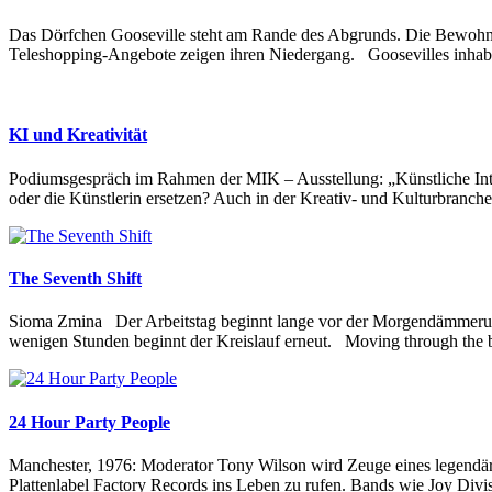
Das Dörfchen Gooseville steht am Rande des Abgrunds. Die Bewohne
Teleshopping-Angebote zeigen ihren Niedergang. Goosevilles inhabitant
KI und Kreativität
Podiumsgespräch im Rahmen der MIK – Ausstellung: „Künstliche Inte
oder die Künstlerin ersetzen? Auch in der Kreativ- und Kulturbranche
The Seventh Shift
Sioma Zmina Der Arbeitstag beginnt lange vor der Morgendämmerung un
wenigen Stunden beginnt der Kreislauf erneut. Moving through the bl
24 Hour Party People
Manchester, 1976: Moderator Tony Wilson wird Zeuge eines legendäre
Plattenlabel Factory Records ins Leben zu rufen. Bands wie Joy Divi