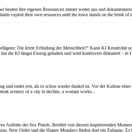
r beuten ihre eigenen Ressourcen immer weiter aus und dokumentieren
s exploit their own resources until the town stands on the brink of ex
lligenz: Die letzte Erfindung der Menschheit?“ Kann KI Kreativität u
 hat die KI längst Einzug gehalten und wird kontrovers diskutiert – in 
d endet erst, als es schon wieder dunkel ist. Vor der Kulisse einer ve
eak scenery of a city in decline, a woman works...
n Auftritts der Sex Pistols. Berührt von diesem inspirierenden Momen
sion, New Order und die Happy Mondays finden dort ein Zuhause. Es fo