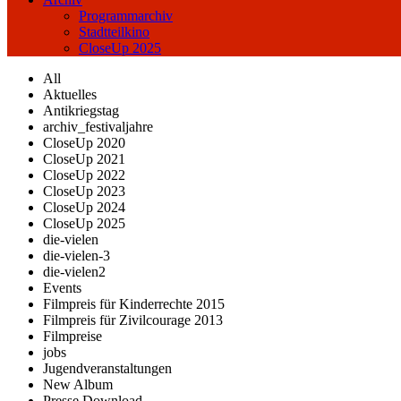
Programmarchiv
Stadtteilkino
CloseUp 2025
All
Aktuelles
Antikriegstag
archiv_festivaljahre
CloseUp 2020
CloseUp 2021
CloseUp 2022
CloseUp 2023
CloseUp 2024
CloseUp 2025
die-vielen
die-vielen-3
die-vielen2
Events
Filmpreis für Kinderrechte 2015
Filmpreis für Zivilcourage 2013
Filmpreise
jobs
Jugendveranstaltungen
New Album
Presse Download