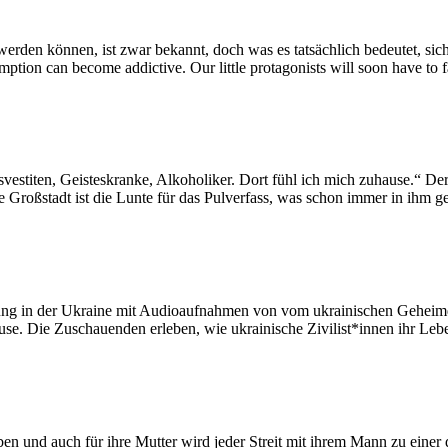
den können, ist zwar bekannt, doch was es tatsächlich bedeutet, sich
ption can become addictive. Our little protagonists will soon have to f
estiten, Geisteskranke, Alkoholiker. Dort fühl ich mich zuhause.“ Der
roßstadt ist die Lunte für das Pulverfass, was schon immer in ihm g
örung in der Ukraine mit Audioaufnahmen von vom ukrainischen Geheim
Hause. Die Zuschauenden erleben, wie ukrainische Zivilist*innen ihr L
ben und auch für ihre Mutter wird jeder Streit mit ihrem Mann zu eine