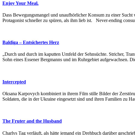
Enjoy Your Meal.
Dass Bewegungsmangel und unaufhörlicher Konsum zu einer Sucht wer
Protagonist schneller zu spüren, als ihm lieb ist. Never-ending consum
Baldiga – Entsichertes Herz
„Durch und durch im kaputten Umfeld der Sehnsüchte. Stricher, Transv
Sohn eines Essener Bergmanns und im Ruhrgebiet aufgewachsen. Die G
Intercepted
Oksana Karpovych kombiniert in ihrem Film stille Bilder der Zerst
Soldaten, die in der Ukraine eingesetzt sind und ihren Familien zu 
The Fruter and the Husband
Charlys Tag verläuft, als hätte jemand ein Drehbuch darüber geschrie