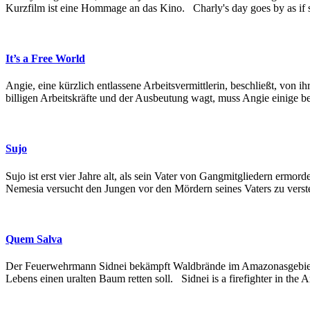
Kurzfilm ist eine Hommage an das Kino. Charly's day goes by as if sc
It’s a Free World
Angie, eine kürzlich entlassene Arbeitsvermittlerin, beschließt, von 
billigen Arbeitskräfte und der Ausbeutung wagt, muss Angie einige 
Sujo
Sujo ist erst vier Jahre alt, als sein Vater von Gangmitgliedern ermo
Nemesia versucht den Jungen vor den Mördern seines Vaters zu verstec
Quem Salva
Der Feuerwehrmann Sidnei bekämpft Waldbrände im Amazonasgebiet. Bei
Lebens einen uralten Baum retten soll. Sidnei is a firefighter in the 