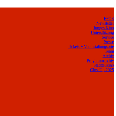
FFOS
Newsletter
Junges Kino
Unterstützung
Service
Presse
Tickets + Veranstaltungsorte
Team
Archiv
Programmarchiv
Stadtteilkino
CloseUp 2025