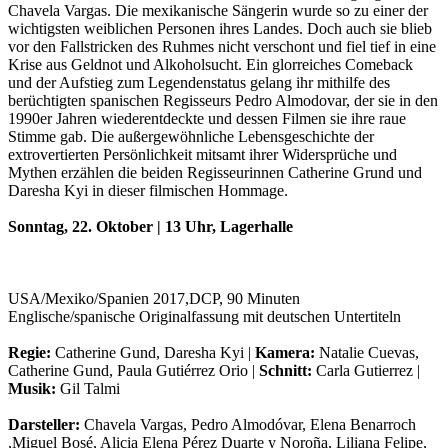
Chavela Vargas. Die mexikanische Sängerin wurde so zu einer der
wichtigsten weiblichen Personen ihres Landes. Doch auch sie blieb
vor den Fallstricken des Ruhmes nicht verschont und fiel tief in eine
Krise aus Geldnot und Alkoholsucht. Ein glorreiches Comeback
und der Aufstieg zum Legendenstatus gelang ihr mithilfe des
berüchtigten spanischen Regisseurs Pedro Almodovar, der sie in den
1990er Jahren wiederentdeckte und dessen Filmen sie ihre raue
Stimme gab. Die außergewöhnliche Lebensgeschichte der
extrovertierten Persönlichkeit mitsamt ihrer Widersprüche und
Mythen erzählen die beiden Regisseurinnen Catherine Grund und
Daresha Kyi in dieser filmischen Hommage.
Sonntag, 22. Oktober | 13 Uhr, Lagerhalle
USA/Mexiko/Spanien 2017,DCP, 90 Minuten
Englische/spanische Originalfassung mit deutschen Untertiteln
Regie:
Catherine Gund, Daresha Kyi |
Kamera:
Natalie Cuevas,
Catherine Gund, Paula Gutiérrez Orio |
Schnitt:
Carla Gutierrez |
Musik:
Gil Talmi
Darsteller:
Chavela Vargas, Pedro Almodóvar, Elena Benarroch
,Miguel Bosé, Alicia Elena Pérez Duarte y Noroña, Liliana Felipe,