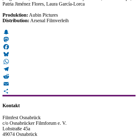
Patria Jiménez Flores, Laura García-Lorca
Produktion:
Aubin Pictures
Distribution:
Arsenal Filmverleih
Snapchat
Mastodon
Facebook
Bluesky
WhatsApp
Telegram
Reddit
Email
Teilen
Kontakt
Filmfest Osnabrück
c/o Osnabrücker Filmforum e. V.
Lohstraße 45a
49074 Osnabrück