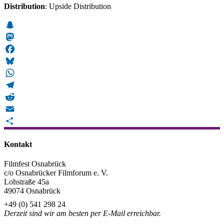
Distribution
: Upside Distribution
Snapchat
Mastodon
Facebook
Bluesky
WhatsApp
Telegram
Reddit
Email
Teilen
Kontakt
Filmfest Osnabrück
c/o Osnabrücker Filmforum e. V.
Lohstraße 45a
49074 Osnabrück
+49 (0) 541 298 24
Derzeit sind wir am besten per E-Mail erreichbar.