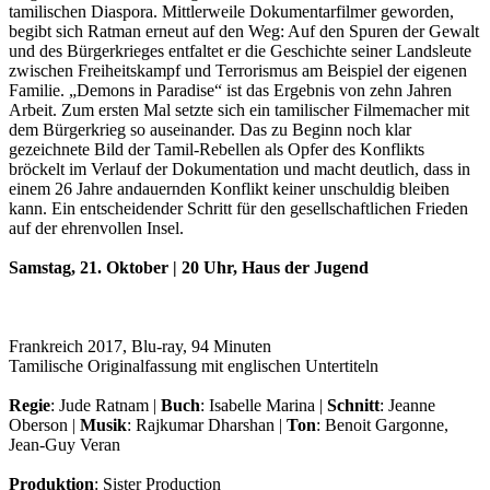
tamilischen Diaspora. Mittlerweile Dokumentarfilmer geworden,
begibt sich Ratman erneut auf den Weg: Auf den Spuren der Gewalt
und des Bürgerkrieges entfaltet er die Geschichte seiner Landsleute
zwischen Freiheitskampf und Terrorismus am Beispiel der eigenen
Familie. „Demons in Paradise“ ist das Ergebnis von zehn Jahren
Arbeit. Zum ersten Mal setzte sich ein tamilischer Filmemacher mit
dem Bürgerkrieg so auseinander. Das zu Beginn noch klar
gezeichnete Bild der Tamil-Rebellen als Opfer des Konflikts
bröckelt im Verlauf der Dokumentation und macht deutlich, dass in
einem 26 Jahre andauernden Konflikt keiner unschuldig bleiben
kann. Ein entscheidender Schritt für den gesellschaftlichen Frieden
auf der ehrenvollen Insel.
Samstag, 21. Oktober | 20 Uhr, Haus der Jugend
Frankreich 2017, Blu-ray, 94 Minuten
Tamilische Originalfassung mit englischen Untertiteln
Regie
: Jude Ratnam |
Buch
: Isabelle Marina |
Schnitt
: Jeanne
Oberson |
Musik
: Rajkumar Dharshan |
Ton
: Benoit Gargonne,
Jean-Guy Veran
Produktion
: Sister Production