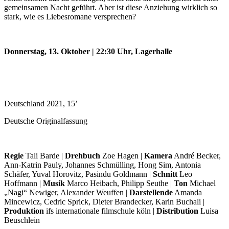
gemeinsamen Nacht geführt. Aber ist diese Anziehung wirklich so
stark, wie es Liebesromane versprechen?
Donnerstag, 13. Oktober | 22:30 Uhr, Lagerhalle
Deutschland 2021, 15’
Deutsche Originalfassung
Regie
Tali Barde |
Drehbuch
Zoe Hagen |
Kamera
André Becker,
Ann-Katrin Pauly, Johannes Schmülling, Hong Sim, Antonia
Schäfer, Yuval Horovitz, Pasindu Goldmann |
Schnitt
Leo
Hoffmann |
Musik
Marco Heibach, Philipp Seuthe |
Ton
Michael
„Nagi“ Newiger, Alexander Weuffen |
Darstellende
Amanda
Mincewicz, Cedric Sprick, Dieter Brandecker, Karin Buchali |
Produktion
ifs internationale filmschule köln |
Distribution
Luisa
Beuschlein