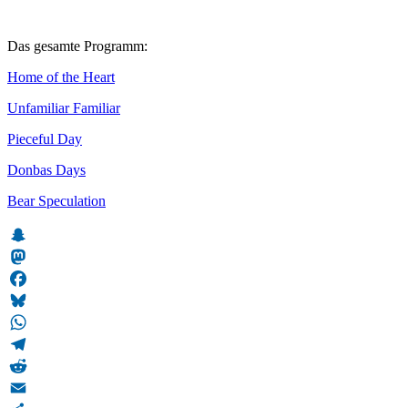
Das gesamte Programm:
Home of the Heart
Unfamiliar Familiar
Pieceful Day
Donbas Days
Bear Speculation
Snapchat
Mastodon
Facebook
Bluesky
WhatsApp
Telegram
Reddit