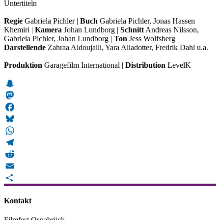
Untertiteln
Regie
Gabriela Pichler |
Buch
Gabriela Pichler, Jonas Hassen
Khemiri |
Kamera
Johan Lundborg |
Schnitt
Andreas Nilsson,
Gabriela Pichler, Johan Lundborg |
Ton
Jess Wolfsberg |
Darstellende
Zahraa Aldoujaili, Yara Aliadotter, Fredrik Dahl u.a.
Produktion
Garagefilm International |
Distribution
LevelK
Snapchat
Mastodon
Facebook
Bluesky
WhatsApp
Telegram
Reddit
Email
Teilen
Kontakt
Filmfest Osnabrück