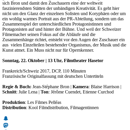
sich Bron und damit den Zuschauern eine der weltweit
faszinierendsten Stätten der unbändigen Kreativität. Es geht hier
nicht um den Glanz der einzelnen Solisten und Koryphäen oder um
ein wohlig warmes Portrait aus der PR-Abteilung, sondern um das
Zusammenspiel der unterschiedlichen Protagonistinnen und
Protagonisten auf und hinter der Bühne. Und weil der Schweizer
Filmemacher seinen Fokus auf die Abläufe und die
Zusammenhänge richtet, entsteht vor den Augen der Zuschauer ein
aus vielen Einzelteilen bestehender Organismus, der Musik und die
Kunst atmet. Ein Muss nicht nur für Opernkenner.
Sonntag, 22. Oktober | 13 Uhr, Filmtheater Hasetor
Frankreich/Schweiz 2017, DCP, 110 Minuten
Französische Originalfassung mit deutschen Untertiteln
Regie & Buch:
Jean-Stéphane Bron |
Kamera
: Blaise Harrison |
Schnitt
: Julie Lena |
Ton
: Jérôme Cuendet, Etienne Curchod
Produktion
: Les Filmes Pelléas
Distribution
: Kool Filmdistribution, Filmagentinnen
Snapchat