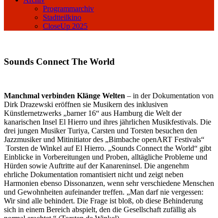
Programmarchiv
Stadtteilkino
CloseUp 2025
Sounds Connect The World
Manchmal verbinden Klänge Welten
– in der Dokumentation von
Dirk Drazewski eröffnen sie Musikern des inklusiven
Künstlernetzwerks „barner 16“ aus Hamburg die Welt der
kanarischen Insel El Hierro und ihres jährlichen Musikfestivals. Die
drei jungen Musiker Turiya, Carsten und Torsten besuchen den
Jazzmusiker und Mitinitiator des „Bimbache openART Festivals“
Torsten de Winkel auf El Hierro. „Sounds Connect the World“ gibt
Einblicke in Vorbereitungen und Proben, alltägliche Probleme und
Hürden sowie Auftritte auf der Kanareninsel. Die angenehm
ehrliche Dokumentation romantisiert nicht und zeigt neben
Harmonien ebenso Dissonanzen, wenn sehr verschiedene Menschen
und Gewohnheiten aufeinander treffen. „Man darf nie vergessen:
Wir sind alle behindert. Die Frage ist bloß, ob diese Behinderung
sich in einem Bereich abspielt, den die Gesellschaft zufällig als