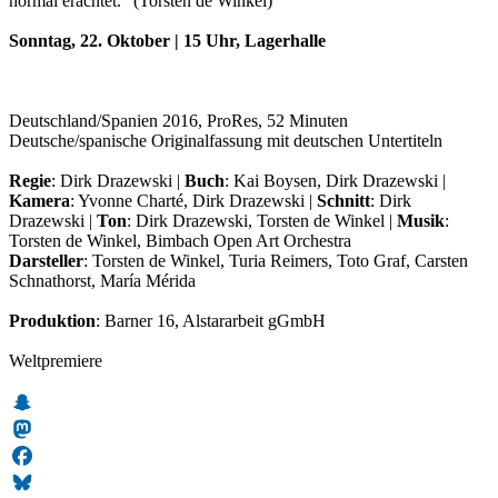
normal erachtet.“ (Torsten de Winkel)
Sonntag, 22. Oktober | 15 Uhr, Lagerhalle
Deutschland/Spanien 2016, ProRes, 52 Minuten
Deutsche/spanische Originalfassung mit deutschen Untertiteln
Regie
: Dirk Drazewski |
Buch
: Kai Boysen, Dirk Drazewski |
Kamera
: Yvonne Charté, Dirk Drazewski |
Schnitt
: Dirk
Drazewski |
Ton
: Dirk Drazewski, Torsten de Winkel |
Musik
:
Torsten de Winkel, Bimbach Open Art Orchestra
Darsteller
: Torsten de Winkel, Turia Reimers, Toto Graf, Carsten
Schnathorst, María Mérida
Produktion
: Barner 16, Alstararbeit gGmbH
Weltpremiere
Snapchat
Mastodon
Facebook