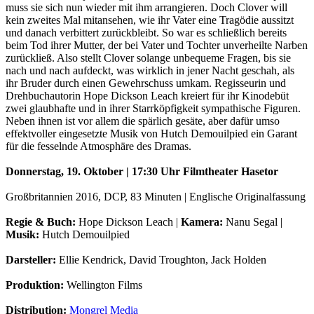
muss sie sich nun wieder mit ihm arrangieren. Doch Clover will
kein zweites Mal mitansehen, wie ihr Vater eine Tragödie aussitzt
und danach verbittert zurückbleibt. So war es schließlich bereits
beim Tod ihrer Mutter, der bei Vater und Tochter unverheilte Narben
zurückließ. Also stellt Clover solange unbequeme Fragen, bis sie
nach und nach aufdeckt, was wirklich in jener Nacht geschah, als
ihr Bruder durch einen Gewehrschuss umkam. Regisseurin und
Drehbuchautorin Hope Dickson Leach kreiert für ihr Kinodebüt
zwei glaubhafte und in ihrer Starrköpfigkeit sympathische Figuren.
Neben ihnen ist vor allem die spärlich gesäte, aber dafür umso
effektvoller eingesetzte Musik von Hutch Demouilpied ein Garant
für die fesselnde Atmosphäre des Dramas.
Donnerstag, 19. Oktober | 17:30 Uhr Filmtheater Hasetor
Großbritannien 2016, DCP, 83 Minuten | Englische Originalfassung
Regie & Buch:
Hope Dickson Leach |
Kamera:
Nanu Segal |
Musik:
Hutch Demouilpied
Darsteller:
Ellie Kendrick, David Troughton, Jack Holden
Produktion:
Wellington Films
Distribution:
Mongrel Media