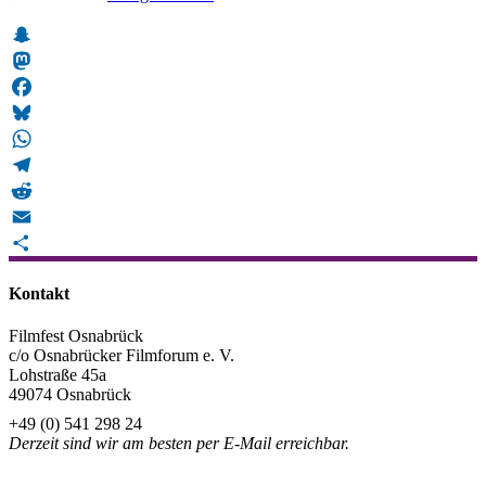
Snapchat
Mastodon
Facebook
Bluesky
WhatsApp
Telegram
Reddit
Email
Teilen
Kontakt
Filmfest Osnabrück
c/o Osnabrücker Filmforum e. V.
Lohstraße 45a
49074 Osnabrück
+49 (0) 541 298 24
Derzeit sind wir am besten per E-Mail erreichbar.
info@filmfest-osnabrueck.de