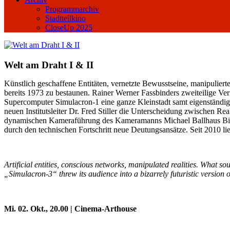
Programmarchiv
Stadtteilkino
CloseUp 2025
Welt am Draht I & II
Künstlich geschaffene Entitäten, vernetzte Bewusstseine, manipuliert
bereits 1973 zu bestaunen. Rainer Werner Fassbinders zweiteilige Ver
Supercomputer Simulacron-1 eine ganze Kleinstadt samt eigenständige
neuen Institutsleiter Dr. Fred Stiller die Unterscheidung zwischen Re
dynamischen Kameraführung des Kameramanns Michael Ballhaus Bilder
durch den technischen Fortschritt neue Deutungsansätze. Seit 2010 lieg
Artificial entities, conscious networks, manipulated realities. What 
„Simulacron-3“ threw its audience into a bizarrely futuristic version o
Mi. 02. Okt., 20.00 | Cinema-Arthouse