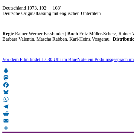
Deutschland 1973, 102
′
+ 108
′
Deutsche Originalfassung mit englischen Untertiteln
Regie
Rainer Werner Fassbinder |
Buch
Fritz Müller-Scherz, Rainer 
Barbara Valentin, Mascha Rabben, Karl-Heinz Vosgerau |
Distributi
Vor dem Film findet 17.30 Uhr im BlueNote ein Podiumsgespräch im R
Snapchat
Mastodon
Facebook
Bluesky
WhatsApp
Telegram
Reddit
Email