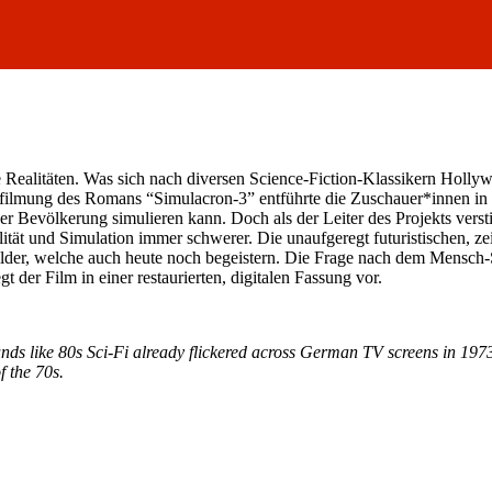
e Realitäten. Was sich nach diversen Science-Fiction-Klassikern Holly
filmung des Romans “Simulacron-3” entführte die Zuschauer*innen in ein
r Bevölkerung simulieren kann. Doch als der Leiter des Projekts vers
alität und Simulation immer schwerer. Die unaufgeregt futuristischen, ze
, welche auch heute noch begeistern. Die Frage nach dem Mensch-Sein 
t der Film in einer restaurierten, digitalen Fassung vor.
sounds like 80s Sci-Fi already flickered across German TV screens in 1
f the 70s.