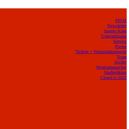
FFOS
Newsletter
Junges Kino
Unterstützung
Service
Presse
Tickets + Veranstaltungsorte
Team
Archiv
Programmarchiv
Stadtteilkino
CloseUp 2025